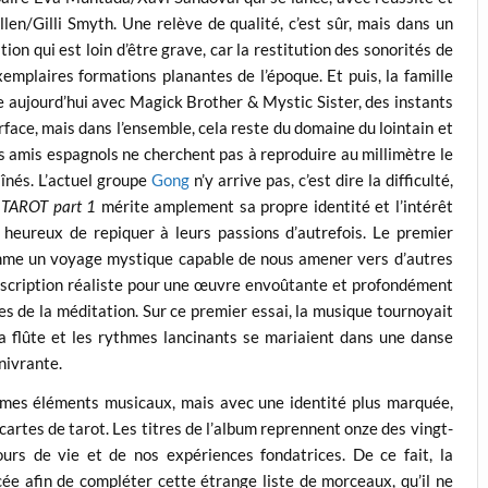
len/Gilli Smyth. Une relève de qualité, c’est sûr, mais dans un
 qui est loin d’être grave, car la restitution des sonorités de
emplaires formations planantes de l’époque. Et puis, la famille
e aujourd’hui avec Magick Brother & Mystic Sister, des instants
face, mais dans l’ensemble, cela reste du domaine du lointain et
 amis espagnols ne cherchent pas à reproduire au millimètre le
aînés. L’actuel groupe
Gong
n’y arrive pas, c’est dire la difficulté,
e
TAROT part 1
mérite amplement sa propre identité et l’intérêt
 heureux de repiquer à leurs passions d’autrefois. Le premier
e un voyage mystique capable de nous amener vers d’autres
escription réaliste pour une œuvre envoûtante et profondément
es de la méditation. Sur ce premier essai, la musique tournoyait
 la flûte et les rythmes lancinants se mariaient dans une danse
nivrante.
mes éléments musicaux, mais avec une identité plus marquée,
cartes de tarot. Les titres de l’album reprennent onze des vingt-
urs de vie et de nos expériences fondatrices. De ce fait, la
e afin de compléter cette étrange liste de morceaux, qu’il ne