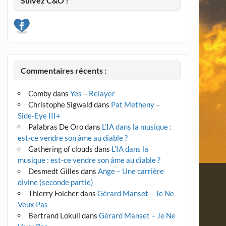
Suivez C&O !
Commentaires récents :
Comby
dans
Yes – Relayer
Christophe Sigwald
dans
Pat Metheny –
Side-Eye III+
Palabras De Oro
dans
L’IA dans la musique :
est-ce vendre son âme au diable ?
Gathering of clouds
dans
L’IA dans la
musique : est-ce vendre son âme au diable ?
Desmedt Gilles
dans
Ange – Une carrière
divine (seconde partie)
Thierry Folcher
dans
Gérard Manset – Je Ne
Veux Pas
Bertrand Lokuli
dans
Gérard Manset – Je Ne