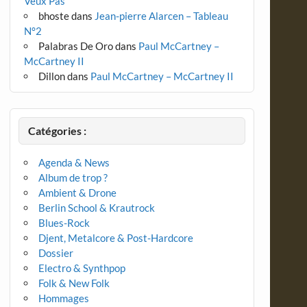
Veux Pas
bhoste
dans
Jean-pierre Alarcen – Tableau
N°2
Palabras De Oro
dans
Paul McCartney –
McCartney II
Dillon
dans
Paul McCartney – McCartney II
Catégories :
Agenda & News
Album de trop ?
Ambient & Drone
Berlin School & Krautrock
Blues-Rock
Djent, Metalcore & Post-Hardcore
Dossier
Electro & Synthpop
Folk & New Folk
Hommages