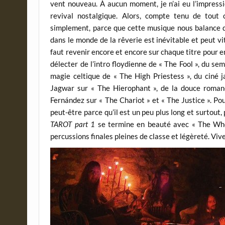
vent nouveau. À aucun moment, je n’ai eu l’impress
revival nostalgique. Alors, compte tenu de tout 
simplement, parce que cette musique nous balance d
dans le monde de la rêverie est inévitable et peut vite
faut revenir encore et encore sur chaque titre pour en r
délecter de l’intro floydienne de « The Fool », du s
magie celtique de « The High Priestess », du ciné j
Jagwar sur « The Hierophant », de la douce roman
Fernández sur « The Chariot » et « The Justice ». Pour
peut-être parce qu’il est un peu plus long et surtout,
TAROT part 1
se termine en beauté avec « The Whe
percussions finales pleines de classe et légèreté. Viv