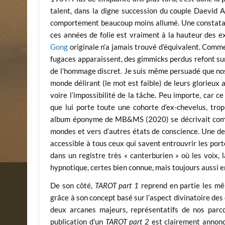
talent, dans la digne succession du couple Daevid Al
comportement beaucoup moins allumé. Une constatation
ces années de folie est vraiment à la hauteur des ex
Gong
originale n’a jamais trouvé d’équivalent. Comm
fugaces apparaissent, des gimmicks perdus refont sur
de l’hommage discret. Je suis même persuadé que nos
monde délirant (le mot est faible) de leurs glorieux 
voire l’impossibilité de la tâche. Peu importe, car c
que lui porte toute une cohorte d’ex-chevelus, trop
album éponyme de MB&MS (2020) se décrivait comm
mondes et vers d’autres états de conscience. Une d
accessible à tous ceux qui savent entrouvrir les port
dans un registre très « canterburien » où les voix,
hypnotique, certes bien connue, mais toujours aussi e
De son côté,
TAROT part 1
reprend en partie les mê
grâce à son concept basé sur l’aspect divinatoire des 
deux arcanes majeurs, représentatifs de nos parco
publication d’un
TAROT part 2
est clairement annoncé