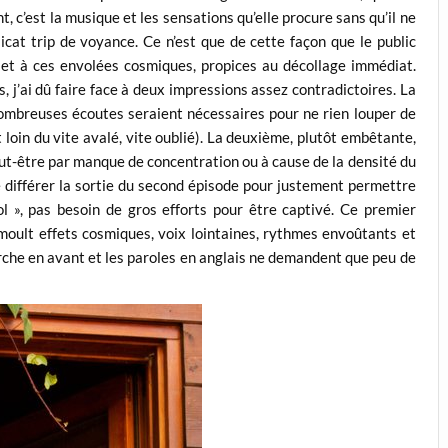
t, c’est la musique et les sensations qu’elle procure sans qu’il ne
licat trip de voyance. Ce n’est que de cette façon que le public
 et à ces envolées cosmiques, propices au décollage immédiat.
, j’ai dû faire face à deux impressions assez contradictoires. La
 nombreuses écoutes seraient nécessaires pour ne rien louper de
st loin du vite avalé, vite oublié). La deuxième, plutôt embêtante,
eut-être par manque de concentration ou à cause de la densité du
de différer la sortie du second épisode pour justement permettre
ol », pas besoin de gros efforts pour être captivé. Ce premier
moult effets cosmiques, voix lointaines, rythmes envoûtants et
rche en avant et les paroles en anglais ne demandent que peu de