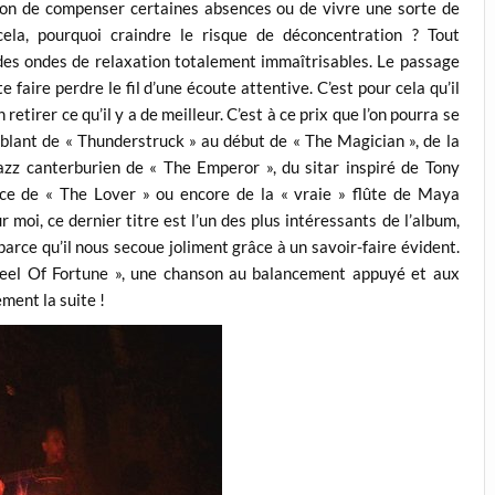
ion de compenser certaines absences ou de vivre une sorte de
cela, pourquoi craindre le risque de déconcentration ? Tout
es ondes de relaxation totalement immaîtrisables. Le passage
 faire perdre le fil d’une écoute attentive. C’est pour cela qu’il
etirer ce qu’il y a de meilleur. C’est à ce prix que l’on pourra se
emblant de « Thunderstruck » au début de « The Magician », de la
azz canterburien de « The Emperor », du sitar inspiré de Tony
ce de « The Lover » ou encore de la « vraie » flûte de Maya
 moi, ce dernier titre est l’un des plus intéressants de l’album,
 parce qu’il nous secoue joliment grâce à un savoir-faire évident.
el Of Fortune », une chanson au balancement appuyé et aux
ement la suite !