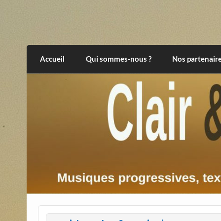
Skip
to
content
Clair et Obscur
musiques progressives, électroniques, expér
Accueil
Qui sommes-nous ?
Nos partenair