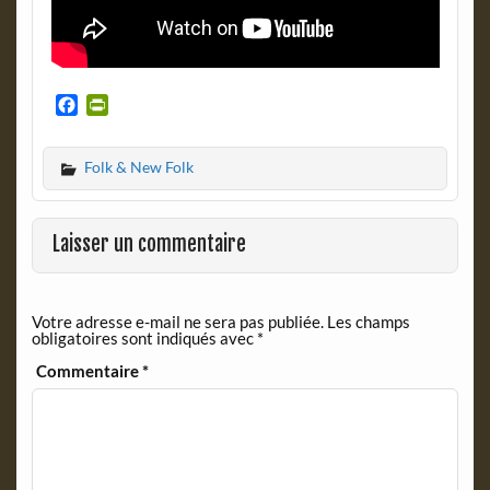
F
P
a
r
c
i
Folk & New Folk
e
n
b
t
o
F
o
r
Laisser un commentaire
k
i
e
n
Votre adresse e-mail ne sera pas publiée.
Les champs
d
obligatoires sont indiqués avec
*
l
y
Commentaire
*