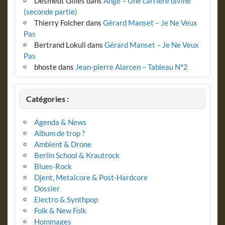
Desmedt Gilles
dans
Ange – Une carrière divine
(seconde partie)
Thierry Folcher
dans
Gérard Manset – Je Ne Veux
Pas
Bertrand Lokuli
dans
Gérard Manset – Je Ne Veux
Pas
bhoste
dans
Jean-pierre Alarcen – Tableau N°2
Catégories :
Agenda & News
Album de trop ?
Ambient & Drone
Berlin School & Krautrock
Blues-Rock
Djent, Metalcore & Post-Hardcore
Dossier
Electro & Synthpop
Folk & New Folk
Hommages