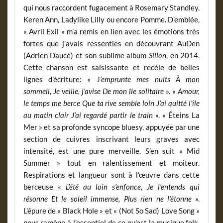
qui nous raccordent fugacement à Rosemary Standley,
Keren Ann, Ladylike Lilly ou encore Pomme. D’emblée,
« Avril Exil » m’a remis en lien avec les émotions très
fortes que j’avais ressenties en découvrant AuDen
(Adrien Daucé) et son sublime album
Sillon
, en 2014.
Cette chanson est saisissante et recèle de belles
lignes d’écriture: « J
’emprunte mes nuits À mon
sommeil, Je veille, j’avise De mon île solitaire
». «
Amour,
le temps me berce Que ta rive semble loin J’ai quitté l’île
au matin clair J’ai regardé partir le train
». « Éteins La
Mer » et sa profonde syncope bluesy, appuyée par une
section de cuivres inscrivant leurs graves avec
intensité, est une pure merveille. S’en suit « Mid
Summer » tout en ralentissement et moiteur.
Respirations et langueur sont à l’œuvre dans cette
berceuse «
L’été au loin s’enfonce, Je l’entends qui
résonne Et le soleil immense, Plus rien ne l’étonne
».
L’épure de « Black Hole » et « (Not So Sad) Love Song »
nous ramène à l’essentiel de ce qu’est la musique folk.