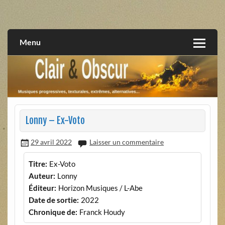
Skip
to
musiques progressives, électroniques, expérimentales,
Clair et Obscur
content
extrêmes, alternatives, texturales
Menu
Lonny – Ex-Voto
29 avril 2022
Laisser un commentaire
Titre:
Ex-Voto
Auteur:
Lonny
Éditeur:
Horizon Musiques / L-Abe
Date de sortie:
2022
Chronique de:
Franck Houdy