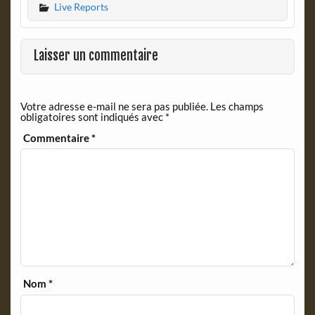
Live Reports
e
n
b
t
o
F
o
r
Laisser un commentaire
k
i
e
n
Votre adresse e-mail ne sera pas publiée.
Les champs
d
obligatoires sont indiqués avec
*
l
y
Commentaire
*
Nom
*