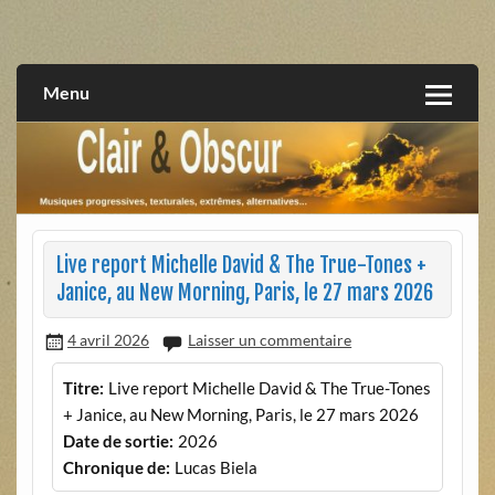
Skip
to
musiques progressives, électroniques, expérimentales,
Clair et Obscur
content
extrêmes, alternatives, texturales
Menu
Live report Michelle David & The True-Tones +
Janice, au New Morning, Paris, le 27 mars 2026
4 avril 2026
Laisser un commentaire
Titre:
Live report Michelle David & The True-Tones
+ Janice, au New Morning, Paris, le 27 mars 2026
Date de sortie:
2026
Chronique de:
Lucas Biela