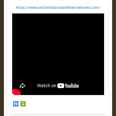
https://www.michelledavidandthetruetones.com/
F
P
a
r
c
i