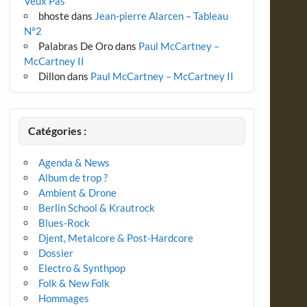
Veux Pas
bhoste
dans
Jean-pierre Alarcen – Tableau
N°2
Palabras De Oro
dans
Paul McCartney –
McCartney II
Dillon
dans
Paul McCartney – McCartney II
Catégories :
Agenda & News
Album de trop ?
Ambient & Drone
Berlin School & Krautrock
Blues-Rock
Djent, Metalcore & Post-Hardcore
Dossier
Electro & Synthpop
Folk & New Folk
Hommages