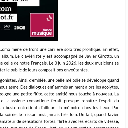
Como mène de front une carrière solo très prolifique. En effet,
e album.
Le claviériste y est accompagné de
Javier Girotto, un
ue celle de notre Français. Le 3 juin 2026, les deux musiciens se
ter le public de leurs compositions envoûtantes.
tagonistes. Ainsi, d’emblée, une belle mélodie se développe quand
thousiasme. Des dialogues enflammés animent alors les acolytes,
poigne une petite flûte, cette amitié nous touche à nouveau. La
t classique romantique ferait presque renaître l’esprit du
 buste entretient d’ailleurs la mémoire dans les lieux. Par
a soirée, le frisson n’est jamais très loin. De fait, quand Javier
mateur de sensations fortes, flirte avec les écarts de vitesse,
excès, typiques de Franz Liszt, se voient parfois accompagnés