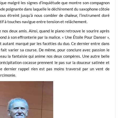
oïque malgré les signes d’inquiétude que montre son compagnon
allade poignante dans laquelle le déchirement du saxophone côtoie
nous étreint jusqu’à nous combler de
chaleur,
l’instrument doré
itif à touches navigue entre tension et relâchement.
 nos deux amis. Ainsi, quand le piano retrouve le sourire après
nd à son effronterie par la malice. « Une Étoile Pour Danser »,
ut autant marqué par les facéties du duo. Ce dernier entre dans
 fait varier sa course. De même, pour conclure avec passion le
eau la fantaisie qui anime nos deux compères. Une autre belle
 précipitation cocasse prennent le pas sur la douceur satinée et
le dernier rappel n’en est pas moins traversé par un vent de
arcimonie.