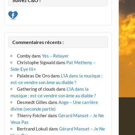
Suivez C&O !
Commentaires récents :
Comby
dans
Yes – Relayer
Christophe Sigwald
dans
Pat Metheny –
Side-Eye III+
Palabras De Oro
dans
L’IA dans la musique :
est-ce vendre son âme au diable ?
Gathering of clouds
dans
L’IA dans la
musique : est-ce vendre son âme au diable ?
Desmedt Gilles
dans
Ange – Une carrière
divine (seconde partie)
Thierry Folcher
dans
Gérard Manset – Je Ne
Veux Pas
Bertrand Lokuli
dans
Gérard Manset – Je Ne