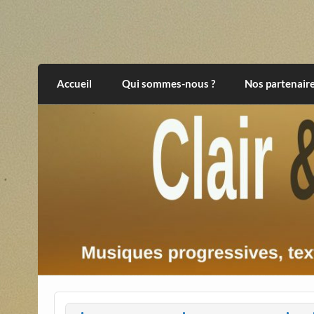
Skip
to
content
Clair et Obscur
musiques progressives, électroniques, expér
Accueil
Qui sommes-nous ?
Nos partenair