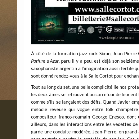
À cô
té de la formation jazz-rock Sixun, Jean-Pierre 
Parfum d’Azur
, paru il y a peu, est déjà son seizièm
saxophoniste argentin à l’imagination aussi fertile q
sont donné rendez-vous à la Salle Cortot pour enchan
Tout au long du set, une belle complicité lie nos pro
les deux âmes se retrouvent au carrefour de leur en
comme s’ils se lançaient des défis. Quand Javier em
mélodie rêveuse qui vogue entre folk champêtre e
compositeur franco-roumain George Enesco, dont un
ailleurs, dans les interactions entre les vedettes de l
garde une conduite modérée, Jean-Pierre, en grand a
sans toutefois perdre le contrôle de son jeu. Ces 