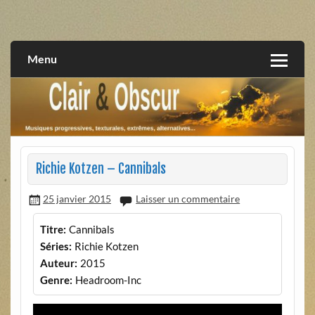
Skip
to
musiques progressives, électroniques, expérimentales,
Clair et Obscur
content
extrêmes, alternatives, texturales
Menu
Richie Kotzen – Cannibals
25 janvier 2015
Laisser un commentaire
Titre:
Cannibals
Séries:
Richie Kotzen
Auteur:
2015
Genre:
Headroom-Inc