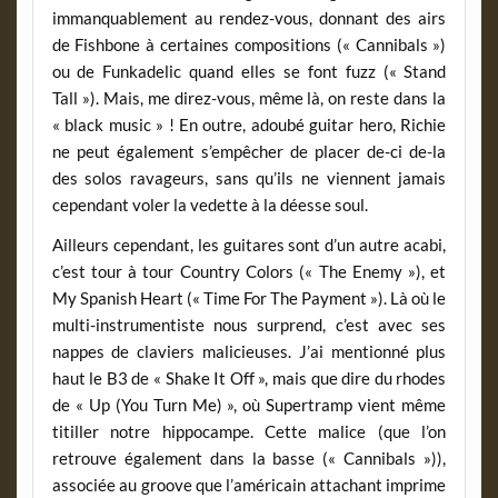
immanquablement au rendez-vous, donnant des airs
de Fishbone à certaines compositions (« Cannibals »)
ou de Funkadelic quand elles se font fuzz (« Stand
Tall »). Mais, me direz-vous, même là, on reste dans la
« black music » ! En outre, adoubé guitar hero, Richie
ne peut également s’empêcher de placer de-ci de-la
des solos ravageurs, sans qu’ils ne viennent jamais
cependant voler la vedette à la déesse soul.
Ailleurs cependant, les guitares sont d’un autre acabi,
c’est tour à tour Country Colors (« The Enemy »), et
My Spanish Heart (« Time For The Payment »). Là où le
multi-instrumentiste nous surprend, c’est avec ses
nappes de claviers malicieuses. J’ai mentionné plus
haut le B3 de « Shake It Off », mais que dire du rhodes
de « Up (You Turn Me) », où Supertramp vient même
titiller notre hippocampe. Cette malice (que l’on
retrouve également dans la basse (« Cannibals »)),
associée au groove que l’américain attachant imprime