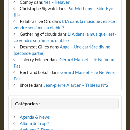
Comby
dans
Yes – Relayer
Christophe Sigwald
dans
Pat Metheny – Side-Eye
III+
Palabras De Oro
dans
L’IA dans la musique : est-ce
vendre son âme au diable ?
Gathering of clouds
dans
L’IA dans la musique : est-
ce vendre son âme au diable ?
Desmedt Gilles
dans
Ange – Une carrière divine
(seconde partie)
Thierry Folcher
dans
Gérard Manset – Je Ne Veux
Pas
Bertrand Lokuli
dans
Gérard Manset – Je Ne Veux
Pas
bhoste
dans
Jean-pierre Alarcen – Tableau N°2
Catégories :
Agenda & News
Album de trop ?
Ambient & Drone