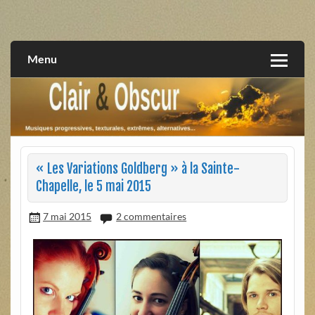
Skip
to
musiques progressives, électroniques, expérimentales,
Clair et Obscur
content
extrêmes, alternatives, texturales
Menu
« Les Variations Goldberg » à la Sainte-
Chapelle, le 5 mai 2015
7 mai 2015
2 commentaires