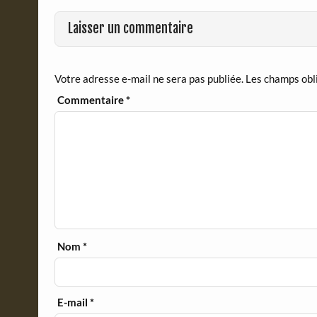
o
r
Laisser un commentaire
k
i
e
n
d
Votre adresse e-mail ne sera pas publiée.
Les champs obl
l
y
Commentaire
*
Nom
*
E-mail
*