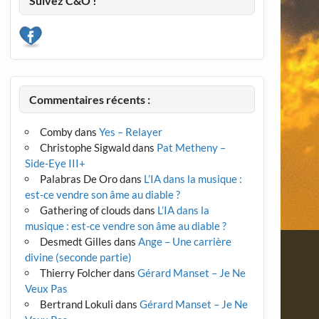
Suivez C&O !
Commentaires récents :
Comby
dans
Yes – Relayer
Christophe Sigwald
dans
Pat Metheny –
Side-Eye III+
Palabras De Oro
dans
L’IA dans la musique :
est-ce vendre son âme au diable ?
Gathering of clouds
dans
L’IA dans la
musique : est-ce vendre son âme au diable ?
Desmedt Gilles
dans
Ange – Une carrière
divine (seconde partie)
Thierry Folcher
dans
Gérard Manset – Je Ne
Veux Pas
Bertrand Lokuli
dans
Gérard Manset – Je Ne