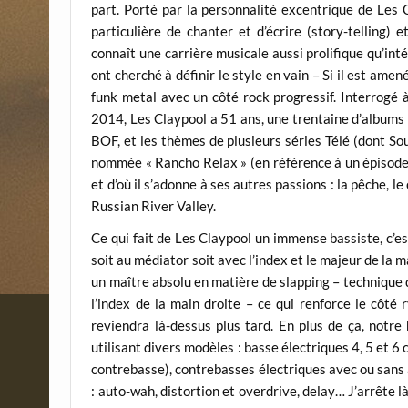
part. Porté par la personnalité excentrique de Les 
particulière de chanter et d’écrire (story-telling)
connaît une carrière musicale aussi prolifique qu’i
ont cherché à définir le style en vain – Si il est ame
funk metal avec un côté rock progressif. Interrogé 
2014, Les Claypool a 51 ans, une trentaine d’albums 
BOF, et les thèmes de plusieurs séries Télé (dont Sou
nommée « Rancho Relax » (en référence à un épisode de
et d’où il s’adonne à ses autres passions : la pêche, le
Russian River Valley.
Ce qui fait de Les Claypool un immense bassiste, c’es
soit au médiator soit avec l’index et le majeur de la ma
un maître absolu en matière de slapping – technique d
l’index de la main droite – ce qui renforce le côté
reviendra là-dessus plus tard. En plus de ça, notre
utilisant divers modèles : basse électriques 4, 5 et 6
contrebasse), contrebasses électriques avec ou sans 
: auto-wah, distortion et overdrive, delay… J’arrête l