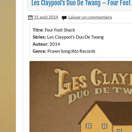
Les Claypool’s Duo De Twang – Four Foot
31 août 2014
Laisser un commentaire
Titre:
Four Foot Shack
Séries:
Les Claypool's Duo De Twang
Auteur:
2014
Genre:
Prawn Song/Ato Records