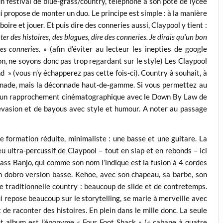
’un festival de blue-grass/country, téléphone à son pote de lycée
i propose de monter un duo. Le principe est simple : à la manière
ire et jouer. Et puis dire des conneries aussi, Claypool y tient :
ter des histoires, des blagues, dire des conneries. Je dirais qu’un bon
es conneries.
» (afin d’éviter au lecteur les inepties de google
ion, ne soyons donc pas trop regardant sur le style) Les Claypool
d » (vous n’y échapperez pas cette fois-ci). Country à souhait, à
onnade, mais la déconnade haut-de-gamme. Si vous permettez au
era un rapprochement cinématographique avec le Down By Law de
évasion et de bayous avec style et humour. A noter au passage
 formation réduite, minimaliste : une basse et une guitare. La
eu ultra-percussif de Claypool – tout en slap et en rebonds – ici
ass Banjo, qui comme son nom l’indique est la fusion à 4 cordes
un dobro version basse. Kehoe, avec son chapeau, sa barbe, son
re traditionnelle country : beaucoup de slide et de contretemps.
i repose beaucoup sur le storytelling, se marie à merveille avec
t de raconter des histoires. En plein dans le mille donc. La seule
 album est l’éponyme « Four Foot Shack » (« cabane à quatre