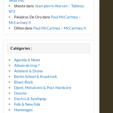
Veux Pas
bhoste
dans
Jean-pierre Alarcen – Tableau
N°2
Palabras De Oro
dans
Paul McCartney –
McCartney II
Dillon
dans
Paul McCartney – McCartney II
Catégories :
Agenda & News
Album de trop ?
Ambient & Drone
Berlin School & Krautrock
Blues-Rock
Djent, Metalcore & Post-Hardcore
Dossier
Electro & Synthpop
Folk & New Folk
Hommages