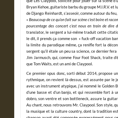
que Les Claypool, sollicité pour jouer sur la scène d
Bryan Kehoe, guitariste barbu du groupe M.I.R.V. et lu
de Django Reinhardt, s’asseoir, comme autour du feu, bo
«
Beaucoup de ce qu’on fait sur scène c’est boire et racon
pourcentage des concert c’est nous en train de dire d
translator, le sergent a lui-même traduit cette citat
le dit, il prends ça comme son » fuck-off vacation ban
la limite du parodique même, ça renifle fort la déc
sergent qu’il étale un peu sa science, ce dernier f
Jim Jarmusch, qui, comme Four Foot Shack, traite d’
que Tom Waits, est un ami de Claypool.
Ce premier opus donc, sorti début 2014, propose une
rythmique, on revient là-dessus, est assurée par le j
avec un instrument atypique, j’ai nommé le Golden B
d’une basse et d’un banjo, et qui ressemble fort à 
dobro, son ventre et son bottleneck, assure la guita
Au chant, nous retrouvons Mr. Claypool. Son style, qu
la musique et la culture country, dont la tradition es
chanson ayant été composée expressément pour cet