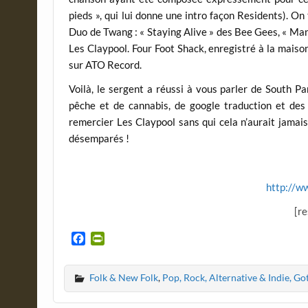
pieds », qui lui donne une intro façon Residents). On
Duo de Twang : « Staying Alive » des Bee Gees, « Man
Les Claypool. Four Foot Shack, enregistré à la maison
sur ATO Record.
Voilà, le sergent a réussi à vous parler de South P
pêche et de cannabis, de google traduction et des
remercier Les Claypool sans qui cela n’aurait jamai
désemparés !
http://w
[r
F
P
a
r
c
i
Folk & New Folk
,
Pop, Rock, Alternative & Indie, Go
e
n
b
t
o
F