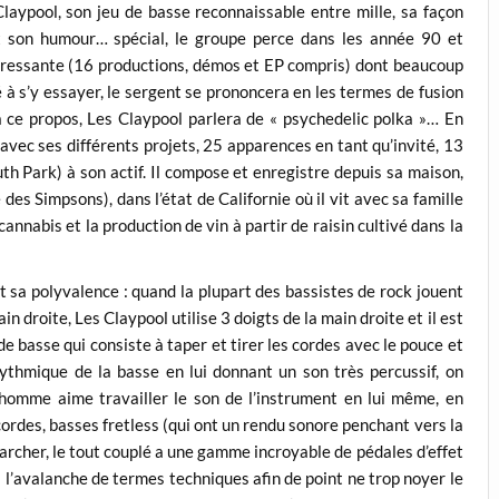
Claypool, son jeu de basse reconnaissable entre mille, sa façon
 et son humour… spécial, le groupe perce dans les année 90 et
ntéressante (16 productions, démos et EP compris) dont beaucoup
né à s’y essayer, le sergent se prononcera en les termes de fusion
à ce propos, Les Claypool parlera de « psychedelic polka »… En
avec ses différents projets, 25 apparences en tant qu’invité, 13
th Park) à son actif. Il compose et enregistre depuis sa maison,
s Simpsons), dans l’état de Californie où il vit avec sa famille
 cannabis et la production de vin à partir de raisin cultivé dans la
t sa polyvalence : quand la plupart des bassistes de rock jouent
in droite, Les Claypool utilise 3 doigts de la main droite et il est
e basse qui consiste à taper et tirer les cordes avec le pouce et
 rythmique de la basse en lui donnant un son très percussif, on
 homme aime travailler le son de l’instrument en lui même, en
 cordes, basses fretless (qui ont un rendu sonore penchant vers la
archer, le tout couplé a une gamme incroyable de pédales d’effet
à l’avalanche de termes techniques afin de point ne trop noyer le