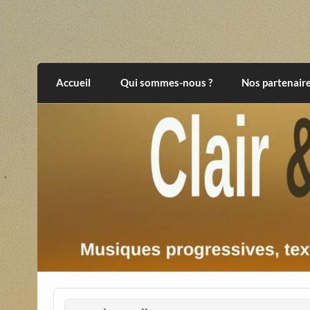
Skip
to
content
Clair et Obscur
musiques progressives, électroniques, expér
Accueil
Qui sommes-nous ?
Nos partenair