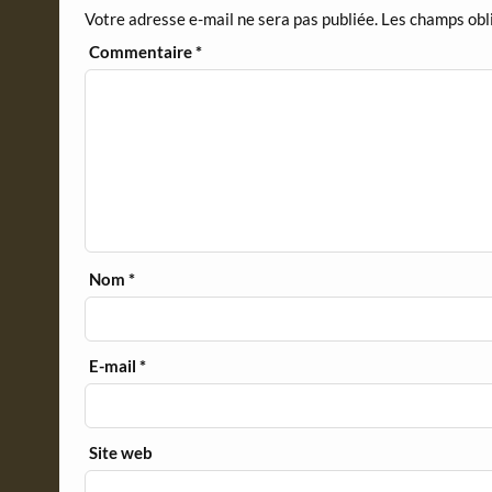
d
Votre adresse e-mail ne sera pas publiée.
Les champs obl
l
y
Commentaire
*
Nom
*
E-mail
*
Site web