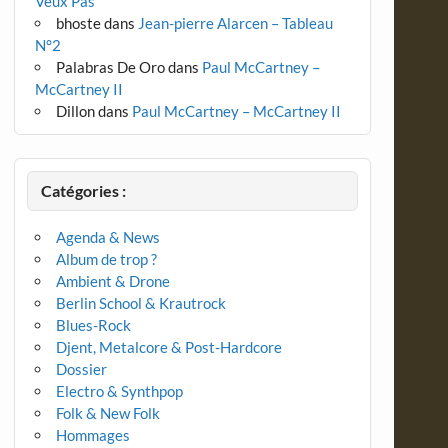
Veux Pas
bhoste
dans
Jean-pierre Alarcen – Tableau
N°2
Palabras De Oro
dans
Paul McCartney –
McCartney II
Dillon
dans
Paul McCartney – McCartney II
Catégories :
Agenda & News
Album de trop ?
Ambient & Drone
Berlin School & Krautrock
Blues-Rock
Djent, Metalcore & Post-Hardcore
Dossier
Electro & Synthpop
Folk & New Folk
Hommages