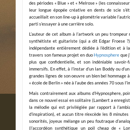
des périodes « Blue » et « Melrose » (les connaisseurs
leur longue épopée créative en dents de scie s’
accueillait en son line-up à géométrie variable l’au
parti s’essayer à une carrière solo.
L’auteur de cet album à l’artwork un peu trompeur n
synthétiste et guitariste (qui a dit Edgar Froese ?
indépendante entièrement dédiée à l’édition et à la
travers son fameux projet en duo
Hypnosphere
que j
plus que confidentielle, et son indéniable savoir
immersifs. En effet, à l’instar d’un Ian Boddy ou d’
grandes lignes de son oeuvre un bien bel hommage à 
« école de Berlin » née à l’aube des années 70 sous l’i
Mais contrairement aux albums d’Hypnosphere, poin
dans ce nouvel essai en solitaire (Lambert a enregistr
la mélodie qui est privilégiée par rapport à l’amb
d’inspiration), et aucun titre n’excède les 8 minut
sonorités, joyeux mélange un peu foutraque d’analog
(l’accordéon synthétique un poil cheap de « Lo