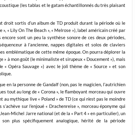
oustique (les tablas et le gatam échantillonnés du très plaisant
t droit sortis d’un album de TD produit durant la période où le
 », « Lily On The Beach », « Melrose »), label américain créé par
 encore sont un peu la synthèse sonore de ces deux périodes,
équenceur à l’ancienne, nappes digitales et solos de claviers
hmes emblématique de cette même époque. On pourra déplorer la
e » à mon goût (le minimaliste et sirupeux « Doucement »), mais
de « Opéra Sauvage ») avec le joli thème de « Source » et son
lique.
ue en la personne de Gandalf (non, pas le magicien, l’autrichien
iques tout au long de « Corona », le flamboyant morceau qui ouvre
nt au mythique live « Poland » de TD (ce qui n’est pas le moindre
s s’achève sur l’enjoué « Drachenreise », morceau éponyme qui
Jean-Michel Jarre national (et de la « Part 4 » en particulier), un
son plus spécifiquement analogique, hérité de la période