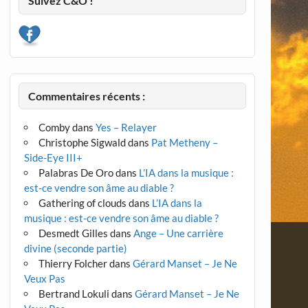
Suivez C&O !
Commentaires récents :
Comby
dans
Yes – Relayer
Christophe Sigwald
dans
Pat Metheny –
Side-Eye III+
Palabras De Oro
dans
L’IA dans la musique :
est-ce vendre son âme au diable ?
Gathering of clouds
dans
L’IA dans la
musique : est-ce vendre son âme au diable ?
Desmedt Gilles
dans
Ange – Une carrière
divine (seconde partie)
Thierry Folcher
dans
Gérard Manset – Je Ne
Veux Pas
Bertrand Lokuli
dans
Gérard Manset – Je Ne