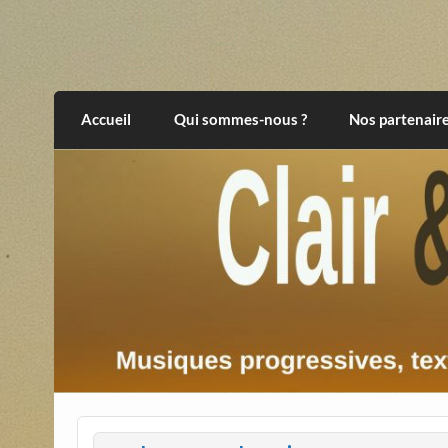
Skip
to
content
Clair et Obscur
musiques progressives, électroniques, expér
Accueil
Qui sommes-nous ?
Nos partenair