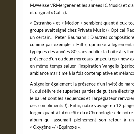
M.Weisser/P.Mergener et les années IC Music) et d’ac
et original « Call »).
« Estranho » et « Motion » semblent quant à eux tou
groupe avait signé chez Private Music (« Optical Race
un certain… Peter Baumann ! D’autres compositions
comme par exemple « Hill », qui mixe allègrement s
typiques des années 80, sans oublier la boîte à ryt
présence d’un ou deux morceaux un peu trop « new-ag
en même temps saluer l’inspiration Vangelis (pério
ambiance maritime à la fois contemplative et mélanco
A signaler également la présence d’un invité de marq
!), qui délivre de superbes parties de guitare électr
le bal, et dont les séquences et l’arpégiateur renvoie
des compliments !). Enfin, notre voyage en 12 plage
lorgne quant à lui du côté du « Chronologie » de notre 
album qui assumait pleinement son retour à un 
« Oxygène »/ »Equinoxe ».