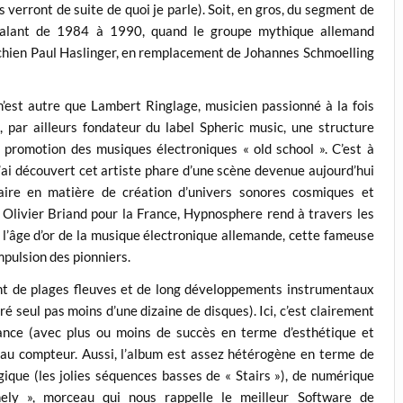
 verront de suite de quoi je parle). Soit, en gros, du segment de
étalant de 1984 à 1990, quand le groupe mythique allemand
trichien Paul Haslinger, en remplacement de Johannes Schmoelling
’est autre que Lambert Ringlage, musicien passionné à la fois
), par ailleurs fondateur du label Spheric music, une structure
 promotion des musiques électroniques « old school ». C’est à
’ai découvert cet artiste phare d’une scène devenue aujourd’hui
-faire en matière de création d’univers sonores cosmiques et
un Olivier Briand pour la France, Hypnosphere rend à travers les
l’âge d’or de la musique électronique allemande, cette fameuse
mpulsion des pionniers.
t de plages fleuves et de long développements instrumentaux
é seul pas moins d’une dizaine de disques). Ici, c’est clairement
iance (avec plus ou moins de succès en terme d’esthétique et
es au compteur. Aussi, l’album est assez hétérogène en terme de
ique (les jolies séquences basses de « Stairs »), de numérique
nely », morceau qui nous rappelle le meilleur Software de