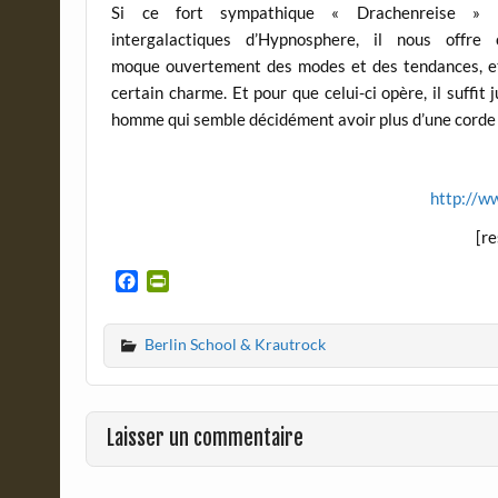
Si ce fort sympathique « Drachenreise » n
intergalactiques d’Hypnosphere, il nous offr
moque ouvertement des modes et des tendances, et 
certain charme. Et pour que celui-ci opère, il suffi
homme qui semble décidément avoir plus d’une corde 
http://w
[r
F
P
a
r
c
i
Berlin School & Krautrock
e
n
b
t
o
F
o
r
Laisser un commentaire
k
i
e
n