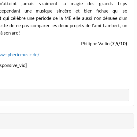
’atteint jamais vraiment la magie des grands trips
e cependant une musique sincère et bien fichue qui se
qui célèbre une période de la ME elle aussi non dénuée d’un
t juste de ne pas comparer les deux projets de l’ami Lambert, un
à son arc !
Philippe Vallin
(7,5/10)
ww.sphericmusic.de/
esponsive_vid]