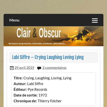
Skip
to
musiques progressives, électroniques, expérimentales,
Clair et Obscur
content
extrêmes, alternatives, texturales
Menu
Labi Siffre – Crying Laughing Loving Lying
29 avril 2019
2 commentaires
Titre:
Crying, Laughing, Loving, Lying
Auteur:
Labi Siffre
Éditeur:
Pye Records
Date de sortie:
1972
Chronique de:
Thierry Folcher