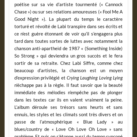
poétise sur sa vie d’artiste tourmenté (« Cannock
Chase ») ou sur ses relations amoureuses (« Fool Me A
Good Night »). La plupart du temps le caractère
torturé et révolté de Labi transpire dans ses écrits et
ce n’est guère étonnant de voir qu’il s’engagera plus
tard dans toutes sortes de luttes avec notamment la
chanson anti-apartheid de 1987 « (Something Inside)
So Strong » qui deviendra un gros succès et le fera
sortir de sa retraite. Chez Labi Siffre, comme chez
beaucoup d’artistes, la chanson est un moyen
d’expression privilégié et
Crying Laughing Loving Lying
n’échappe pas à la règle. Il faut savoir que la beauté
immédiate des mélodies n’empêche pas de plonger
dans les textes car ils en valent vraiment la peine.
L’album déroule ses trésors sans heurts et sans
ennuis, les styles et les climats sont très divers et on
passe de l’atmosphérique « Blue Lady » au
blues/country de « Love Oh Love Oh Love » sans
problème. Et puis on s’étonne aussi du tempo syncopé