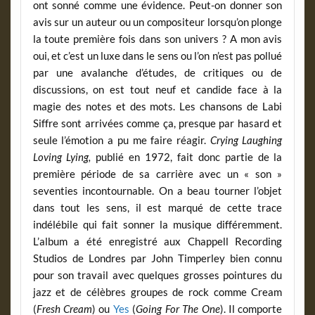
ont sonné comme une évidence. Peut-on donner son
avis sur un auteur ou un compositeur lorsqu’on plonge
la toute première fois dans son univers ? A mon avis
oui, et c’est un luxe dans le sens ou l’on n’est pas pollué
par une avalanche d’études, de critiques ou de
discussions, on est tout neuf et candide face à la
magie des notes et des mots. Les chansons de Labi
Siffre sont arrivées comme ça, presque par hasard et
seule l’émotion a pu me faire réagir.
Crying Laughing
Loving Lying,
publié en 1972, fait donc partie de la
première période de sa carrière avec un « son »
seventies incontournable. On a beau tourner l’objet
dans tout les sens, il est marqué de cette trace
indélébile qui fait sonner la musique différemment.
L’album a été enregistré aux Chappell Recording
Studios de Londres par John Timperley bien connu
pour son travail avec quelques grosses pointures du
jazz et de célèbres groupes de rock comme Cream
(
Fresh Cream
) ou
Yes
(
Going For The One
). Il comporte