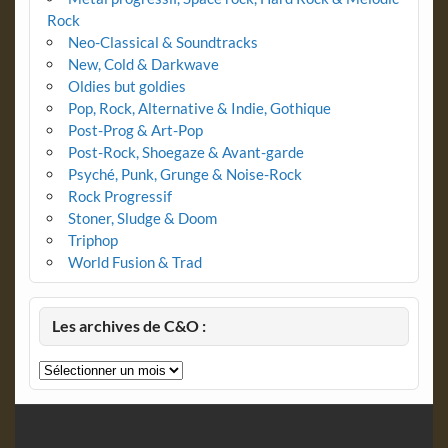
Rock
Neo-Classical & Soundtracks
New, Cold & Darkwave
Oldies but goldies
Pop, Rock, Alternative & Indie, Gothique
Post-Prog & Art-Pop
Post-Rock, Shoegaze & Avant-garde
Psyché, Punk, Grunge & Noise-Rock
Rock Progressif
Stoner, Sludge & Doom
Triphop
World Fusion & Trad
Les archives de C&O :
Les
archives
de
C&O
: