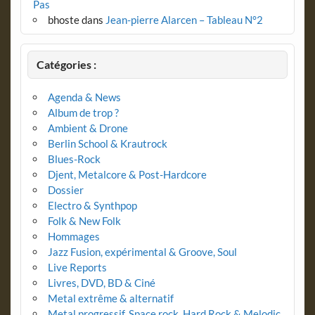
Pas
bhoste
dans
Jean-pierre Alarcen – Tableau N°2
Catégories :
Agenda & News
Album de trop ?
Ambient & Drone
Berlin School & Krautrock
Blues-Rock
Djent, Metalcore & Post-Hardcore
Dossier
Electro & Synthpop
Folk & New Folk
Hommages
Jazz Fusion, expérimental & Groove, Soul
Live Reports
Livres, DVD, BD & Ciné
Metal extrême & alternatif
Metal progressif, Space rock, Hard Rock & Melodic