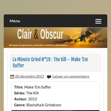
Skip
to
musiques progressives, électroniques, expérimentales,
Clair et Obscur
content
extrêmes, alternatives, texturales
Menu
La Minute Grind N°19 : The Kill – Make ‘Em
Suffer
20 décembre 2013
Laisser un commentaire
Titre:
Make 'Em Suffer
Séries:
The Kill
Auteur:
2012
Genre:
Blastafuck Grindcore