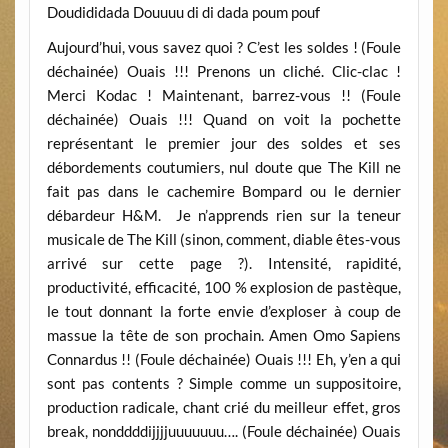
Doudididada Douuuu di di dada poum pouf
Aujourd’hui, vous savez quoi ? C’est les soldes ! (Foule
déchainée) Ouais !!! Prenons un cliché. Clic-clac !
Merci Kodac ! Maintenant, barrez-vous !! (Foule
déchainée) Ouais !!! Quand on voit la pochette
représentant le premier jour des soldes et ses
débordements coutumiers, nul doute que The Kill ne
fait pas dans le cachemire Bompard ou le dernier
débardeur H&M. Je n’apprends rien sur la teneur
musicale de The Kill (sinon, comment, diable êtes-vous
arrivé sur cette page ?). Intensité, rapidité,
productivité, efficacité, 100 % explosion de pastèque,
le tout donnant la forte envie d’exploser à coup de
massue la tête de son prochain. Amen Omo Sapiens
Connardus !! (Foule déchainée) Ouais !!! Eh, y’en a qui
sont pas contents ? Simple comme un suppositoire,
production radicale, chant crié du meilleur effet, gros
break, nonddddijjjjuuuuuuu…. (Foule déchainée) Ouais