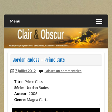
Skip
to
musiques progressives, électroniques, expérimentales,
Clair et Obscur
content
extrêmes, alternatives, texturales
Menu
Jordan Rudess – Prime Cuts
7 juillet 2012
Laisser un commentaire
Titre:
Prime Cuts
Séries:
Jordan Rudess
Auteur:
2006
Genre:
Magna Carta