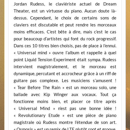
Jordan Rudess, le claviériste actuel de Dream
Theater, est un virtuose du piano. Aucun doute là-
dessus. Cependant, le choix de certains sons de
claviers est discutable et peut rendre les morceaux
moins efficaces. C’est bête à dire, mais c’est le cas
pour beaucoup d’artistes qui font du rock progressif.
Dans ces 10 titres bien choisis, pas de place à l’ennui.
« Universal mind » ouvre l’album et rappelle à quel
point Liquid Tension Experiment était sympa. Rudess
intervient magistralement, et le morceau est
dynamique, percutant et accrocheur grâce à un riff de
guitare pas complexe. Les musiciens s’amusent !
« Tear Before The Rain » est un morceau solo, une
ballade avec Kip Winger aux vocaux. Tout ça
fonctionne moins bien, et placer ce titre après
« Universal Mind » n’est pas une bonne idée !
« Revolutionary Etude » est une pièce de piano
magistrale où Rudess montre l’étendue de son art.
« Osmosis » est un remix de LTE plutôt root et groove,