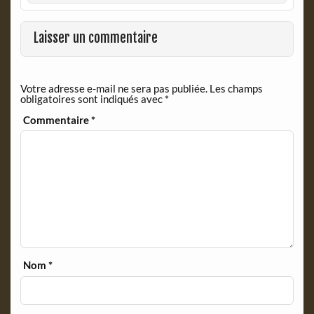
o
F
o
r
k
i
Laisser un commentaire
e
n
d
Votre adresse e-mail ne sera pas publiée.
Les champs
l
obligatoires sont indiqués avec
*
y
Commentaire
*
Nom
*