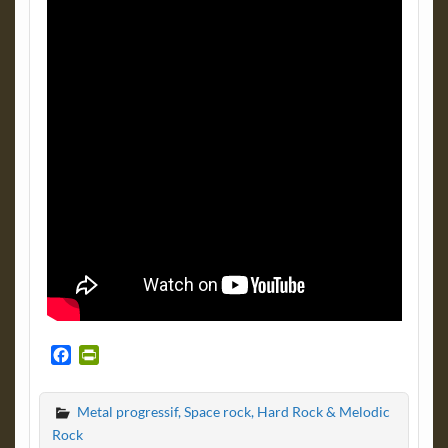
F
P
a
r
c
i
Metal progressif, Space rock, Hard Rock & Melodic
e
n
b
t
Rock