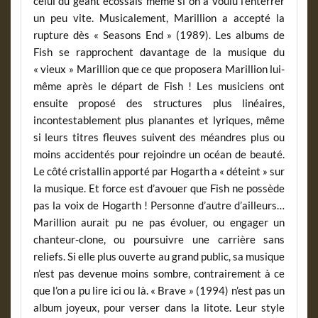
celui du géant écossais même si on a voulu l’enterrer
un peu vite. Musicalement, Marillion a accepté la
rupture dès « Seasons End » (1989). Les albums de
Fish se rapprochent davantage de la musique du
« vieux » Marillion que ce que proposera Marillion lui-
même après le départ de Fish ! Les musiciens ont
ensuite proposé des structures plus linéaires,
incontestablement plus planantes et lyriques, même
si leurs titres fleuves suivent des méandres plus ou
moins accidentés pour rejoindre un océan de beauté.
Le côté cristallin apporté par Hogarth a « déteint » sur
la musique. Et force est d’avouer que Fish ne possède
pas la voix de Hogarth ! Personne d’autre d’ailleurs…
Marillion aurait pu ne pas évoluer, ou engager un
chanteur-clone, ou poursuivre une carrière sans
reliefs. Si elle plus ouverte au grand public, sa musique
n’est pas devenue moins sombre, contrairement à ce
que l’on a pu lire ici ou là. « Brave » (1994) n’est pas un
album joyeux, pour verser dans la litote. Leur style