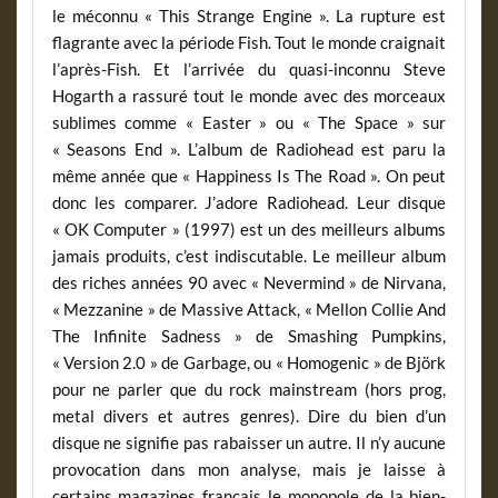
le méconnu « This Strange Engine ». La rupture est
flagrante avec la période Fish. Tout le monde craignait
l’après-Fish. Et l’arrivée du quasi-inconnu Steve
Hogarth a rassuré tout le monde avec des morceaux
sublimes comme « Easter » ou « The Space » sur
« Seasons End ». L’album de Radiohead est paru la
même année que « Happiness Is The Road ». On peut
donc les comparer. J’adore Radiohead. Leur disque
« OK Computer » (1997) est un des meilleurs albums
jamais produits, c’est indiscutable. Le meilleur album
des riches années 90 avec « Nevermind » de Nirvana,
« Mezzanine » de Massive Attack, « Mellon Collie And
The Infinite Sadness » de Smashing Pumpkins,
« Version 2.0 » de Garbage, ou « Homogenic » de Björk
pour ne parler que du rock mainstream (hors prog,
metal divers et autres genres). Dire du bien d’un
disque ne signifie pas rabaisser un autre. Il n’y aucune
provocation dans mon analyse, mais je laisse à
certains magazines français le monopole de la bien-