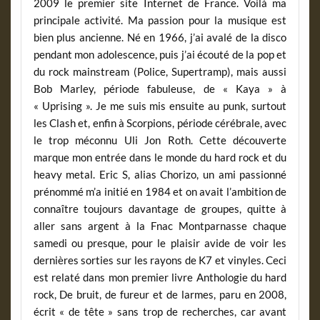
2009 le premier site Internet de France. Voilà ma
principale activité. Ma passion pour la musique est
bien plus ancienne. Né en 1966, j’ai avalé de la disco
pendant mon adolescence, puis j’ai écouté de la pop et
du rock mainstream (Police, Supertramp), mais aussi
Bob Marley, période fabuleuse, de « Kaya » à
« Uprising ». Je me suis mis ensuite au punk, surtout
les Clash et, enfin à Scorpions, période cérébrale, avec
le trop méconnu Uli Jon Roth. Cette découverte
marque mon entrée dans le monde du hard rock et du
heavy metal. Eric S, alias Chorizo, un ami passionné
prénommé m’a initié en 1984 et on avait l’ambition de
connaître toujours davantage de groupes, quitte à
aller sans argent à la Fnac Montparnasse chaque
samedi ou presque, pour le plaisir avide de voir les
dernières sorties sur les rayons de K7 et vinyles. Ceci
est relaté dans mon premier livre Anthologie du hard
rock, De bruit, de fureur et de larmes, paru en 2008,
écrit « de tête » sans trop de recherches, car avant