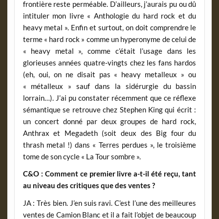
frontière reste perméable. D’ailleurs, j’aurais pu ou dû
intituler mon livre « Anthologie du hard rock et du
heavy metal ». Enfin et surtout, on doit comprendre le
terme « hard rock » comme un hyperonyme de celui de
« heavy metal », comme c’était l’usage dans les
glorieuses années quatre-vingts chez les fans hardos
(eh, oui, on ne disait pas « heavy metalleux » ou
« métalleux » sauf dans la sidérurgie du bassin
lorrain…). J’ai pu constater récemment que ce réflexe
sémantique se retrouve chez Stephen King qui écrit :
un concert donné par deux groupes de hard rock,
Anthrax et Megadeth (soit deux des Big four du
thrash metal !) dans « Terres perdues », le troisième
tome de son cycle « La Tour sombre ».
C&O : Comment ce premier livre a-t-il été reçu, tant
au niveau des critiques que des ventes ?
JA : Très bien. J’en suis ravi. C’est l’une des meilleures
ventes de Camion Blanc et il a fait l’objet de beaucoup