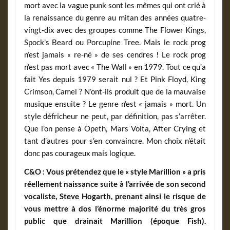
mort avec la vague punk sont les mêmes qui ont crié à
la renaissance du genre au mitan des années quatre-
vingt-dix avec des groupes comme The Flower Kings,
Spock’s Beard ou Porcupine Tree. Mais le rock prog
n’est jamais « re-né » de ses cendres ! Le rock prog
n’est pas mort avec « The Wall » en 1979. Tout ce qu’a
fait Yes depuis 1979 serait nul ? Et Pink Floyd, King
Crimson, Camel ? N’ont-ils produit que de la mauvaise
musique ensuite ? Le genre n’est « jamais » mort. Un
style défricheur ne peut, par définition, pas s’arrêter.
Que l’on pense à Opeth, Mars Volta, After Crying et
tant d’autres pour s’en convaincre. Mon choix n’était
donc pas courageux mais logique.
C&O : Vous prétendez que le « style Marillion » a pris
réellement naissance suite à l’arrivée de son second
vocaliste, Steve Hogarth, prenant ainsi le risque de
vous mettre à dos l’énorme majorité du très gros
public que drainait Marillion (époque Fish).