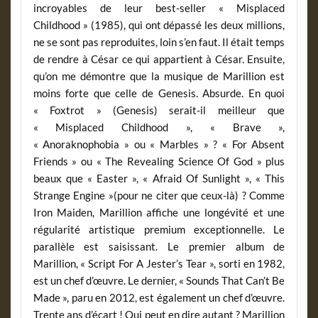
incroyables de leur best-seller « Misplaced
Childhood » (1985), qui ont dépassé les deux millions,
ne se sont pas reproduites, loin s’en faut. Il était temps
de rendre à César ce qui appartient à César. Ensuite,
qu’on me démontre que la musique de Marillion est
moins forte que celle de Genesis. Absurde. En quoi
« Foxtrot » (Genesis) serait-il meilleur que
« Misplaced Childhood », « Brave »,
« Anoraknophobia » ou « Marbles » ? « For Absent
Friends » ou « The Revealing Science Of God » plus
beaux que « Easter », « Afraid Of Sunlight », « This
Strange Engine »(pour ne citer que ceux-là) ? Comme
Iron Maiden, Marillion affiche une longévité et une
régularité artistique premium exceptionnelle. Le
parallèle est saisissant. Le premier album de
Marillion, « Script For A Jester’s Tear », sorti en 1982,
est un chef d’œuvre. Le dernier, « Sounds That Can’t Be
Made », paru en 2012, est également un chef d’œuvre.
Trente ans d’écart ! Qui peut en dire autant ? Marillion