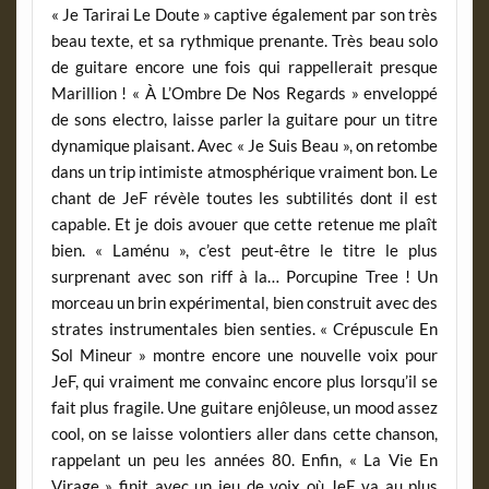
« Je Tarirai Le Doute » captive également par son très
beau texte, et sa rythmique prenante. Très beau solo
de guitare encore une fois qui rappellerait presque
Marillion ! « À L’Ombre De Nos Regards » enveloppé
de sons electro, laisse parler la guitare pour un titre
dynamique plaisant. Avec « Je Suis Beau », on retombe
dans un trip intimiste atmosphérique vraiment bon. Le
chant de JeF révèle toutes les subtilités dont il est
capable. Et je dois avouer que cette retenue me plaît
bien. « Laménu », c’est peut-être le titre le plus
surprenant avec son riff à la… Porcupine Tree ! Un
morceau un brin expérimental, bien construit avec des
strates instrumentales bien senties. « Crépuscule En
Sol Mineur » montre encore une nouvelle voix pour
JeF, qui vraiment me convainc encore plus lorsqu’il se
fait plus fragile. Une guitare enjôleuse, un mood assez
cool, on se laisse volontiers aller dans cette chanson,
rappelant un peu les années 80. Enfin, « La Vie En
Virage » finit avec un jeu de voix où JeF va au plus