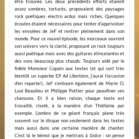
être trouvée. Les deux précédents efforts étaient
assez sombres, torturés, proposaient des paysages
rock poétiques electro ardus mais riches. Quelques
écoutes étaient nécessaires pour tenter d’apprivoiser
les envolées de JeF et rentrer pleinement dans son
monde. Pour ce nouvel épisode, les morceaux ouvrent
son univers vers la clarté, proposant un rock toujours
aussi poétique mais avec des guitares étincelantes et
des sons beaucoup plus chauds. Toujours aidé par le
fidèle Monsieur Copain aux textes (et qui sort très
bientôt un superbe EP
Ad Libertaire
, j’aurai l’occasion
d’en reparler), JeF s’entoure également de Marie O,
Loui Beaulieu et Philippe Pottier pour peaufiner ses
chansons. Et il a bien raison, chaque texte est
travaillé, ciselé, à la manière d’un Thiéfaine par
exemple. L’ombre de ce géant français plane très
souvent sur le disque non seulement dans les textes
mais aussi dans une certaine manière de chanter.
C’est là le bémol que je mettrais à
Grâce
: on pense