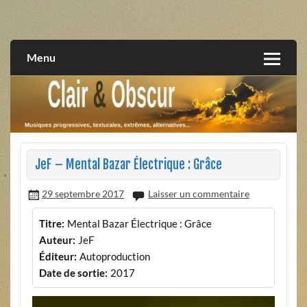
Skip
to
musiques progressives, électroniques, expérimentales,
Clair et Obscur
content
extrêmes, alternatives, texturales
Menu
JeF – Mental Bazar Électrique : Grâce
29 septembre 2017
Laisser un commentaire
Titre:
Mental Bazar Électrique : Grâce
Auteur:
JeF
Éditeur:
Autoproduction
Date de sortie:
2017