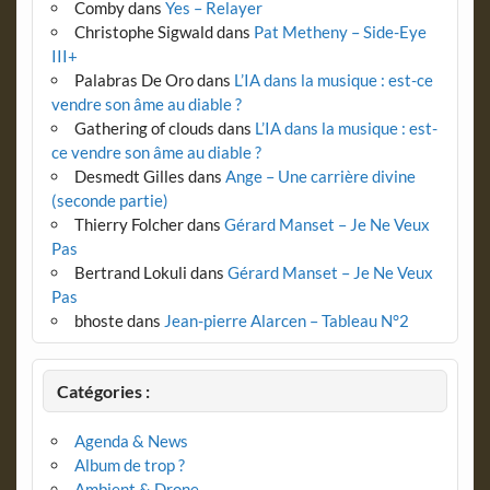
Comby
dans
Yes – Relayer
Christophe Sigwald
dans
Pat Metheny – Side-Eye
III+
Palabras De Oro
dans
L’IA dans la musique : est-ce
vendre son âme au diable ?
Gathering of clouds
dans
L’IA dans la musique : est-
ce vendre son âme au diable ?
Desmedt Gilles
dans
Ange – Une carrière divine
(seconde partie)
Thierry Folcher
dans
Gérard Manset – Je Ne Veux
Pas
Bertrand Lokuli
dans
Gérard Manset – Je Ne Veux
Pas
bhoste
dans
Jean-pierre Alarcen – Tableau N°2
Catégories :
Agenda & News
Album de trop ?
Ambient & Drone