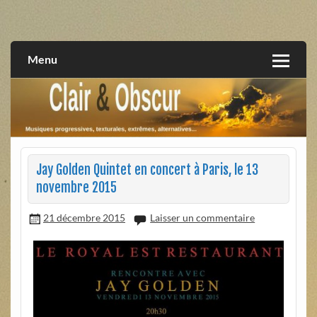
Skip
to
musiques progressives, électroniques, expérimentales,
Clair et Obscur
content
extrêmes, alternatives, texturales
Menu
Jay Golden Quintet en concert à Paris, le 13
novembre 2015
21 décembre 2015
Laisser un commentaire