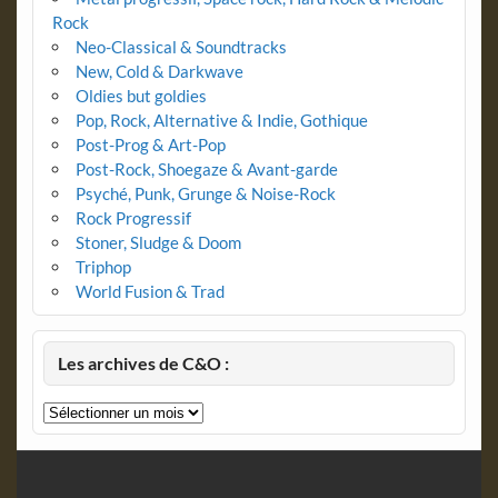
Rock
Neo-Classical & Soundtracks
New, Cold & Darkwave
Oldies but goldies
Pop, Rock, Alternative & Indie, Gothique
Post-Prog & Art-Pop
Post-Rock, Shoegaze & Avant-garde
Psyché, Punk, Grunge & Noise-Rock
Rock Progressif
Stoner, Sludge & Doom
Triphop
World Fusion & Trad
Les archives de C&O :
Les
archives
de
C&O
: