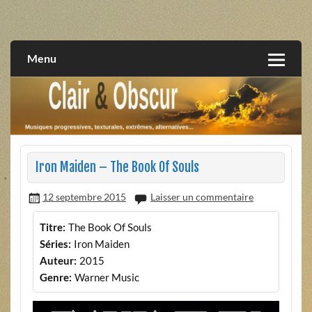
Skip
to
musiques progressives, électroniques, expérimentales,
Clair et Obscur
content
extrêmes, alternatives, texturales
Menu
Iron Maiden – The Book Of Souls
12 septembre 2015
Laisser un commentaire
Titre:
The Book Of Souls
Séries:
Iron Maiden
Auteur:
2015
Genre:
Warner Music