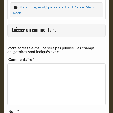
c
i
Metal progressif, Space rock, Hard Rock & Melodic
e
n
b
t
Rock
o
F
o
r
k
i
Laisser un commentaire
e
n
d
Votre adresse e-mail ne sera pas publiée.
Les champs
l
obligatoires sont indiqués avec
*
y
Commentaire
*
Nom
*