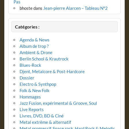
Pas
bhoste
dans
Jean-pierre Alarcen – Tableau N°2
Catégories :
Agenda & News
Album de trop ?
Ambient & Drone
Berlin School & Krautrock
Blues-Rock
Djent, Metalcore & Post-Hardcore
Dossier
Electro & Synthpop
Folk & New Folk
Hommages
Jazz Fusion, expérimental & Groove, Soul
Live Reports
Livres, DVD, BD & Ciné
Metal extrême & alternatif
Metal progressif, Space rock, Hard Rock & Melodic