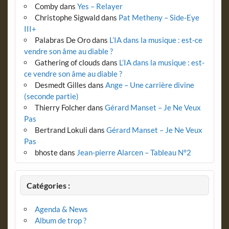
Comby
dans
Yes – Relayer
Christophe Sigwald
dans
Pat Metheny – Side-Eye
III+
Palabras De Oro
dans
L’IA dans la musique : est-ce
vendre son âme au diable ?
Gathering of clouds
dans
L’IA dans la musique : est-
ce vendre son âme au diable ?
Desmedt Gilles
dans
Ange – Une carrière divine
(seconde partie)
Thierry Folcher
dans
Gérard Manset – Je Ne Veux
Pas
Bertrand Lokuli
dans
Gérard Manset – Je Ne Veux
Pas
bhoste
dans
Jean-pierre Alarcen – Tableau N°2
Catégories :
Agenda & News
Album de trop ?