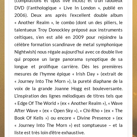
(compilations et opus live inclus) et d’un fabuleux
DVD (l’anthologique « Live In London », publié en
2006). Deux ans après l’excellent double album
« Another Realm », le combo (dont un des piliers, le
talentueux Troy Donockley préposé aux instruments
celtiques, s’en est allé en 2009 pour rejoindre la
célèbre formation scandinave de metal symphonique
Nightwish) nous régale aujourd’hui avec ce double live
qui propose un large panorama synoptique de sa
longue et prolifique carrière. Dès les premières
mesures de l’hymne épique « Irish Day » (extrait de
« Journey Into The Morn »), la pureté diaphane de la
voix de la grande Joanne Hogg est bouleversante.
L’inspiration des lignes mélodiques de titres tels que
« Edge Of The World » (ex « Another Realm »), « Wave
After Wave » (ex « Open Sky »), « Chi-Rho » (ex « The
Book Of Kells ») ou encore « Divine Presence » (ex
« Journey Into The Morn ») est somptueuse – et la
liste est très loin d’être exhaustive.