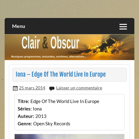
Skip
to
musiques progressives, électroniques, expérimentales,
Clair et Obscur
content
extrêmes, alternatives, texturales
Menu
Iona – Edge Of The World Live In Europe
25 mars 2014
Laisser un commentaire
Titre:
Edge Of The World Live In Europe
Séries:
Iona
Auteur:
2013
Genre:
Open Sky Records