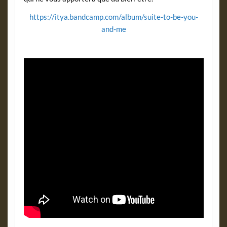
https://itya.bandcamp.com/album/suite-to-be-you-
and-me