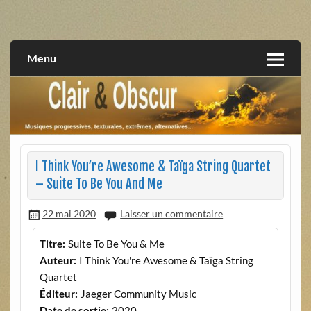
Skip
to
musiques progressives, électroniques, expérimentales,
Clair et Obscur
content
extrêmes, alternatives, texturales
Menu
I Think You’re Awesome & Taïga String Quartet
– Suite To Be You And Me
22 mai 2020
Laisser un commentaire
Titre:
Suite To Be You & Me
Auteur:
I Think You're Awesome & Taïga String
Quartet
Éditeur:
Jaeger Community Music
Date de sortie:
2020