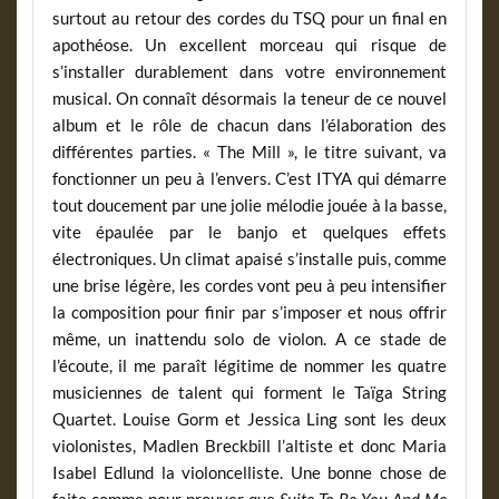
surtout au retour des cordes du TSQ pour un final en
apothéose. Un excellent morceau qui risque de
s’installer durablement dans votre environnement
musical. On connaît désormais la teneur de ce nouvel
album et le rôle de chacun dans l’élaboration des
différentes parties. « The Mill », le titre suivant, va
fonctionner un peu à l’envers. C’est ITYA qui démarre
tout doucement par une jolie mélodie jouée à la basse,
vite épaulée par le banjo et quelques effets
électroniques. Un climat apaisé s’installe puis, comme
une brise légère, les cordes vont peu à peu intensifier
la composition pour finir par s’imposer et nous offrir
même, un inattendu solo de violon. A ce stade de
l’écoute, il me paraît légitime de nommer les quatre
musiciennes de talent qui forment le Taïga String
Quartet. Louise Gorm et Jessica Ling sont les deux
violonistes, Madlen Breckbill l’altiste et donc Maria
Isabel Edlund la violoncelliste. Une bonne chose de
faite comme pour prouver que
Suite To Be You And Me