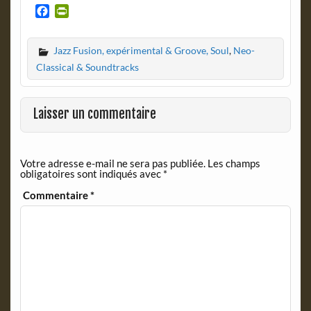
F
P
a
r
c
i
Jazz Fusion, expérimental & Groove, Soul
,
Neo-
e
n
b
t
Classical & Soundtracks
o
F
o
r
k
i
Laisser un commentaire
e
n
d
Votre adresse e-mail ne sera pas publiée.
Les champs
l
obligatoires sont indiqués avec
*
y
Commentaire
*