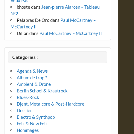
Veux Pas
bhoste
dans
Jean-pierre Alarcen – Tableau
N°2
Palabras De Oro
dans
Paul McCartney –
McCartney II
Dillon
dans
Paul McCartney – McCartney II
Catégories :
Agenda & News
Album de trop ?
Ambient & Drone
Berlin School & Krautrock
Blues-Rock
Djent, Metalcore & Post-Hardcore
Dossier
Electro & Synthpop
Folk & New Folk
Hommages