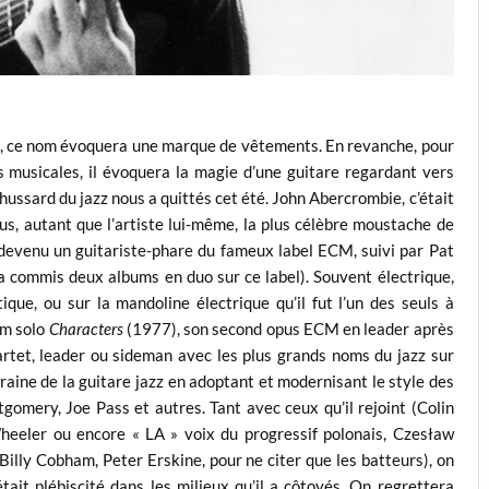
s, ce nom évoquera une marque de vêtements. En revanche, pour
s musicales, il évoquera la magie d’une guitare regardant vers
e hussard du jazz nous a quittés cet été. John Abercrombie, c’était
us, autant que l’artiste lui-même, la plus célèbre moustache de
te devenu un guitariste-phare du fameux label ECM, suivi par Pat
a commis deux albums en duo sur ce label). Souvent électrique,
que, ou sur la mandoline électrique qu’il fut l’un des seuls à
um solo
Characters
(1977), son second opus ECM en leader après
artet, leader ou sideman avec les plus grands noms du jazz sur
oraine de la guitare jazz en adoptant et modernisant le style des
mery, Joe Pass et autres. Tant avec ceux qu’il rejoint (Colin
eeler ou encore « LA » voix du progressif polonais, Czesław
Billy Cobham, Peter Erskine, pour ne citer que les batteurs), on
tait plébiscité dans les milieux qu’il a côtoyés. On regrettera