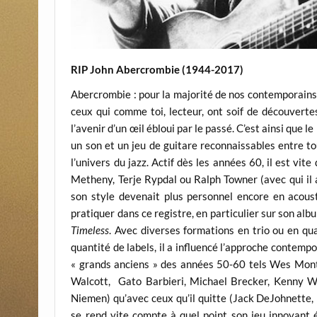
RIP John Abercrombie (1944-2017)
Abercrombie : pour la majorité de nos contemporain
ceux qui comme toi, lecteur, ont soif de découverte
l’avenir d’un œil ébloui par le passé. C’est ainsi que l
un son et un jeu de guitare reconnaissables entre to
l’univers du jazz. Actif dès les années 60, il est vi
Metheny, Terje Rypdal ou Ralph Towner (avec qui il 
son style devenait plus personnel encore en acousti
pratiquer dans ce registre, en particulier sur son alb
Timeless
. Avec diverses formations en trio ou en qu
quantité de labels, il a influencé l’approche contemp
« grands anciens » des années 50-60 tels Wes Montgo
Walcott, Gato Barbieri, Michael Brecker, Kenny Wh
Niemen) qu’avec ceux qu’il quitte (Jack DeJohnette, 
se rend vite compte à quel point son jeu innovant é