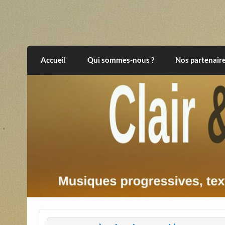
Skip
to
content
Clair et Obscur
musiques progressives, électroniques, expér
Accueil
Qui sommes-nous ?
Nos partenair