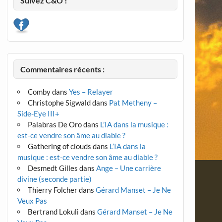
Suivez C&O !
Commentaires récents :
Comby
dans
Yes – Relayer
Christophe Sigwald
dans
Pat Metheny –
Side-Eye III+
Palabras De Oro
dans
L’IA dans la musique :
est-ce vendre son âme au diable ?
Gathering of clouds
dans
L’IA dans la
musique : est-ce vendre son âme au diable ?
Desmedt Gilles
dans
Ange – Une carrière
divine (seconde partie)
Thierry Folcher
dans
Gérard Manset – Je Ne
Veux Pas
Bertrand Lokuli
dans
Gérard Manset – Je Ne