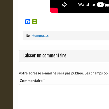
F
P
a
r
c
i
Hommages
e
n
b
t
o
F
o
r
Laisser un commentaire
k
i
e
n
d
Votre adresse e-mail ne sera pas publiée.
Les champs obl
l
y
Commentaire
*