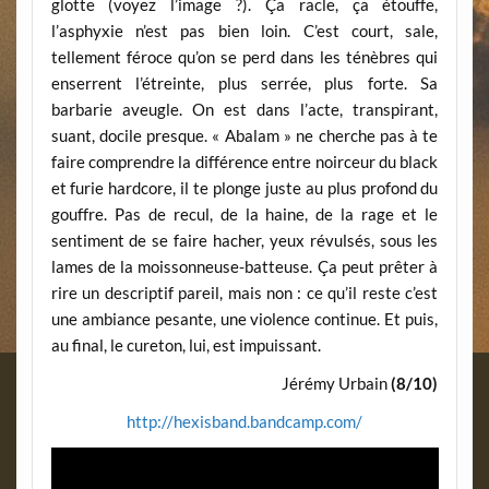
glotte (voyez l’image ?). Ça racle, ça étouffe,
l’asphyxie n’est pas bien loin. C’est court, sale,
tellement féroce qu’on se perd dans les ténèbres qui
enserrent l’étreinte, plus serrée, plus forte. Sa
barbarie aveugle. On est dans l’acte, transpirant,
suant, docile presque. « Abalam » ne cherche pas à te
faire comprendre la différence entre noirceur du black
et furie hardcore, il te plonge juste au plus profond du
gouffre. Pas de recul, de la haine, de la rage et le
sentiment de se faire hacher, yeux révulsés, sous les
lames de la moissonneuse-batteuse. Ça peut prêter à
rire un descriptif pareil, mais non : ce qu’il reste c’est
une ambiance pesante, une violence continue. Et puis,
au final, le cureton, lui, est impuissant.
Jérémy Urbain
(8/10)
http://hexisband.bandcamp.com/