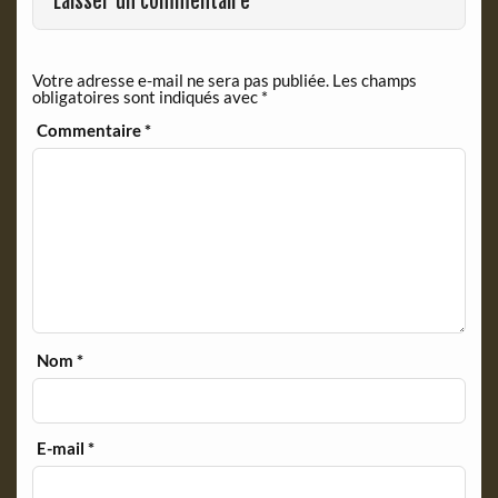
Laisser un commentaire
k
i
e
n
Votre adresse e-mail ne sera pas publiée.
Les champs
d
obligatoires sont indiqués avec
*
l
y
Commentaire
*
Nom
*
E-mail
*