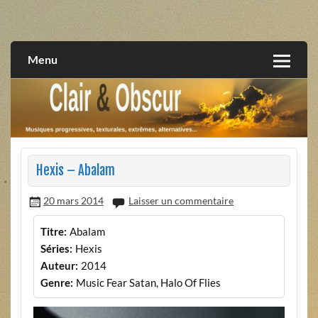
Skip
to
musiques progressives, électroniques, expérimentales,
Clair et Obscur
content
extrêmes, alternatives, texturales
Menu
Hexis – Abalam
20 mars 2014
Laisser un commentaire
Titre:
Abalam
Séries:
Hexis
Auteur:
2014
Genre:
Music Fear Satan, Halo Of Flies