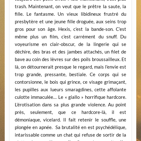
trash. Maintenant, on veut que le prêtre la saute, la
fille. Le fantasme. Un vieux libidineux frustré du
presbytère et une jeune fille droguée, aux seins trop
gros pour son âge. Hexis, c’est la bande-son. C’est
même plus un film, c’est carrément du snuff. Du
voyeurisme en clair-obscur, de la lingerie qui se
déchire, des bras et des jambes attachés, un filet de
bave au coin des lèvres sur des poils broussailleux. Et
là, on détournerait presque le regard, mais l’envie est
trop grande, pressante, bestiale. Ce corps qui se
contorsionne, le bois qui grince, ce visage grimaçant,
les pupilles aux lueurs smaragdines, cette affolante
culotte immaculée… Le « giallo » horrifique hardcore.
L’érotisation dans sa plus grande violence. Au point
près, seulement, que ce hardcore-là, il est
démoniaque, vicelard. Il fait retenir le souffle, une
plongée en apnée. Sa brutalité en est psychédélique,
intarissable comme un chat qui refuse de sortir de la