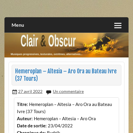
Skip
to
musiques progressives, électroniques, expérimentales,
Clair et Obscur
content
extrêmes, alternatives, texturales
Menu
Hemeroplan – Altesia – Aro Ora au Bateau Ivre
(37 Tours)
27 avril 2022
Un commentaire
Titre:
Hemeroplan – Altesia – Aro Ora au Bateau
Ivre (37 Tours)
Auteur:
Hemeroplan – Altesia – Aro Ora
Date de sortie:
23/04/2022
Chronique de:
Rudzik