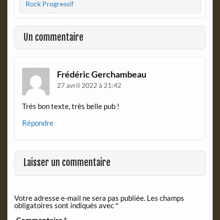
o
F
Rock Progressif
o
r
k
i
e
Un commentaire
n
d
l
y
Frédéric Gerchambeau
27 avril 2022 à 21:42
Très bon texte, très belle pub !
Répondre
Laisser un commentaire
Votre adresse e-mail ne sera pas publiée.
Les champs
obligatoires sont indiqués avec
*
Commentaire
*