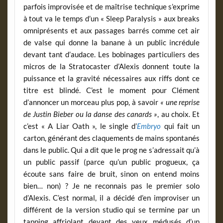
parfois improvisée et de maîtrise technique s’exprime
à tout va le temps d’un « Sleep Paralysis » aux breaks
omniprésents et aux passages barrés comme cet air
de valse qui donne la banane à un public incrédule
devant tant d’audace. Les bobinages particuliers des
micros de la Stratocaster d’Alexis donnent toute la
puissance et la gravité nécessaires aux riffs dont ce
titre est blindé. C’est le moment pour Clément
d’annoncer un morceau plus pop, à savoir
« une reprise
de Justin Bieber ou la danse des canards »
, au choix. Et
c’est « A Liar Oath », le single d’
Embryo
qui fait un
carton, générant des claquements de mains spontanés
dans le public. Qui a dit que le prog ne s’adressait qu’à
un public passif (parce qu’un public progueux, ça
écoute sans faire de bruit, sinon on entend moins
bien… non) ? Je ne reconnais pas le premier solo
d’Alexis. C’est normal, il a décidé d’en improviser un
différent de la version studio qui se termine par un
tapping affriolant devant des yeux médusés d’un