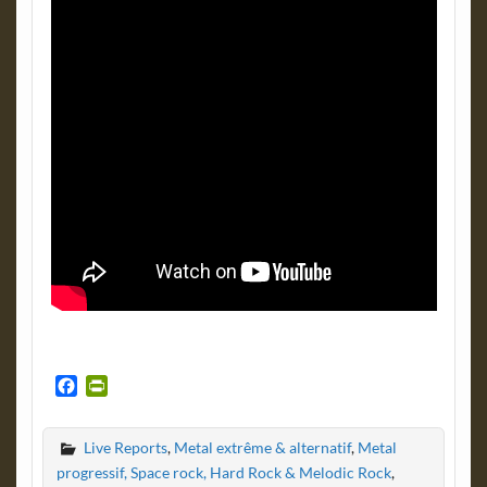
F
P
a
r
c
i
Live Reports
,
Metal extrême & alternatif
,
Metal
e
n
b
t
progressif, Space rock, Hard Rock & Melodic Rock
,