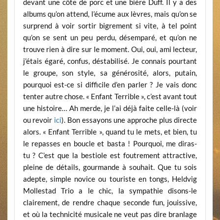
devant une côte de porc et une bière Duff. Il y a des
albums qu’on attend, l’écume aux lèvres, mais qu’on se
surprend à voir sortir bigrement si vite, à tel point
qu’on se sent un peu perdu, désemparé, et qu’on ne
trouve rien à dire sur le moment. Oui, oui, ami lecteur,
j’étais égaré, confus, déstabilisé. Je connais pourtant
le groupe, son style, sa générosité, alors, putain,
pourquoi est-ce si difficile d’en parler ? Je vais donc
tenter autre chose. « Enfant Terrible », c’est avant tout
une histoire… Ah merde, je l’ai déjà faite celle-là (voir
ou revoir
ici
). Bon essayons une approche plus directe
alors. « Enfant Terrible », quand tu le mets, et bien, tu
le repasses en boucle et basta ! Pourquoi, me diras-
tu ? C’est que la bestiole est foutrement attractive,
pleine de détails, gourmande à souhait. Que tu sois
adepte, simple novice ou touriste en tongs, Heldvig
Mollestad Trio a le chic, la sympathie disons-le
clairement, de rendre chaque seconde fun, jouissive,
et où la technicité musicale ne veut pas dire branlage