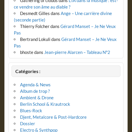
Gathering of clouds
dans
L’IA dans la musique : est-
ce vendre son âme au diable ?
Desmedt Gilles
dans
Ange – Une carrière divine
(seconde partie)
Thierry Folcher
dans
Gérard Manset – Je Ne Veux
Pas
Bertrand Lokuli
dans
Gérard Manset – Je Ne Veux
Pas
bhoste
dans
Jean-pierre Alarcen – Tableau N°2
Catégories :
Agenda & News
Album de trop ?
Ambient & Drone
Berlin School & Krautrock
Blues-Rock
Djent, Metalcore & Post-Hardcore
Dossier
Electro & Synthpop