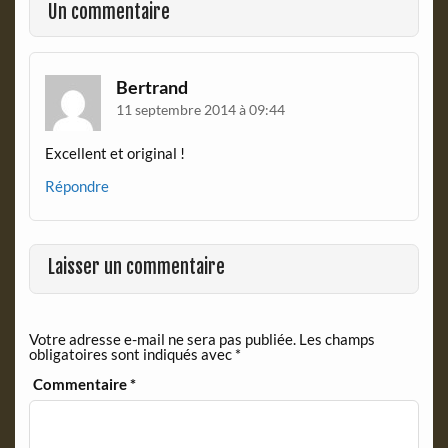
k
i
Un commentaire
e
n
d
l
Bertrand
y
11 septembre 2014 à 09:44
Excellent et original !
Répondre
Laisser un commentaire
Votre adresse e-mail ne sera pas publiée.
Les champs
obligatoires sont indiqués avec
*
Commentaire
*