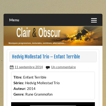
Skip
to
musiques progressives, électroniques, expérimentales,
Clair et Obscur
content
extrêmes, alternatives, texturales
Menu
Hedvig Mollestad Trio – Enfant Terrible
11 septembre 2014
Un commentaire
Titre:
Enfant Terrible
Séries:
Hedvig Mollestad Trio
Auteur:
2014
Genre:
Rune Grammofon