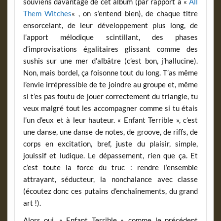
souviens davantage de cet album (par rapport à «
All
Them Witches
« , on s’entend bien), de chaque titre
ensorcelant, de leur développement plus long, de
l’apport mélodique scintillant, des phases
d’improvisations égalitaires glissant comme des
sushis sur une mer d’albâtre (c’est bon, j’hallucine).
Non, mais bordel, ça foisonne tout du long. T’as même
l’envie irrépressible de te joindre au groupe et, même
si t’es pas foutu de jouer correctement du triangle, tu
veux malgré tout les accompagner comme si tu étais
l’un d’eux et à leur hauteur. « Enfant Terrible », c’est
une danse, une danse de notes, de groove, de riffs, de
corps en excitation, bref, juste du plaisir, simple,
jouissif et ludique. Le dépassement, rien que ça. Et
c’est toute la force du truc : rendre l’ensemble
attrayant, séducteur, la nonchalance avec classe
(écoutez donc ces putains d’enchaînements, du grand
art !).
Alors oui, « Enfant Terrible », comme le précédent