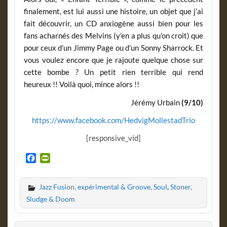
finalement, est lui aussi une histoire, un objet que j’ai
fait découvrir, un CD anxiogène aussi bien pour les
fans acharnés des Melvins (y’en a plus qu’on croit) que
pour ceux d’un Jimmy Page ou d’un Sonny Sharrock. Et
vous voulez encore que je rajoute quelque chose sur
cette bombe ? Un petit rien terrible qui rend
heureux !! Voilà quoi, mince alors !!
Jérémy Urbain
(9/10)
https://www.facebook.com/HedvigMollestadTrio
[responsive_vid]
F
P
a
r
c
i
Jazz Fusion, expérimental & Groove, Soul
,
Stoner,
e
n
b
t
Sludge & Doom
o
F
o
r