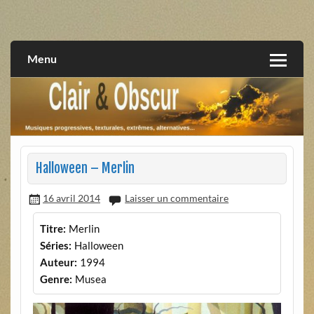
Skip
to
musiques progressives, électroniques, expérimentales,
Clair et Obscur
content
extrêmes, alternatives, texturales
Menu
Halloween – Merlin
16 avril 2014
Laisser un commentaire
Titre:
Merlin
Séries:
Halloween
Auteur:
1994
Genre:
Musea