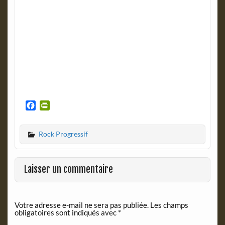
F
P
a
r
c
i
Rock Progressif
e
n
b
t
o
F
o
r
Laisser un commentaire
k
i
e
n
Votre adresse e-mail ne sera pas publiée.
Les champs
d
obligatoires sont indiqués avec
*
l