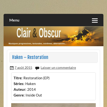
Skip
to
musiques progressives, électroniques, expérimentales,
Clair et Obscur
content
extrêmes, alternatives, texturales
Menu
Haken – Restoration
7 août 2015
Laisser un commentaire
Titre:
Restoration (EP)
Séries:
Haken
Auteur:
2014
Genre:
Inside Out