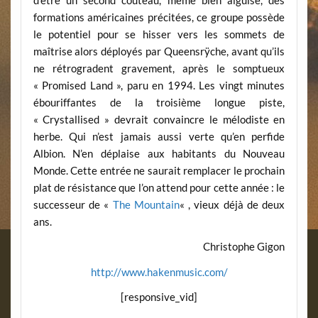
d’être un second couteau, même bien aiguisé, des
formations américaines précitées, ce groupe possède
le potentiel pour se hisser vers les sommets de
maîtrise alors déployés par Queensrÿche, avant qu’ils
ne rétrogradent gravement, après le somptueux
« Promised Land », paru en 1994. Les vingt minutes
ébouriffantes de la troisième longue piste,
« Crystallised » devrait convaincre le mélodiste en
herbe. Qui n’est jamais aussi verte qu’en perfide
Albion. N’en déplaise aux habitants du Nouveau
Monde. Cette entrée ne saurait remplacer le prochain
plat de résistance que l’on attend pour cette année : le
successeur de «
The Mountain
« , vieux déjà de deux
ans.
Christophe Gigon
http://www.hakenmusic.com/
[responsive_vid]