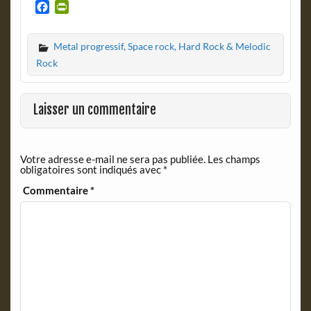
F
P
a
r
c
i
Metal progressif, Space rock, Hard Rock & Melodic
e
n
b
t
Rock
o
F
o
r
k
i
Laisser un commentaire
e
n
d
Votre adresse e-mail ne sera pas publiée.
Les champs
l
obligatoires sont indiqués avec
*
y
Commentaire
*