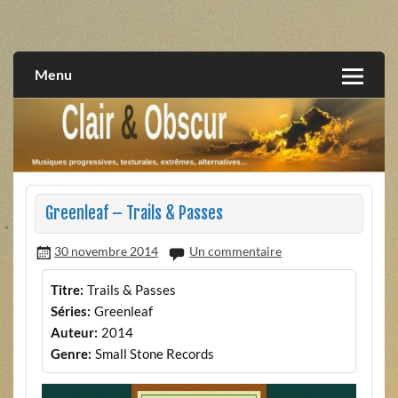
Skip
to
musiques progressives, électroniques, expérimentales,
Clair et Obscur
content
extrêmes, alternatives, texturales
Menu
Greenleaf – Trails & Passes
30 novembre 2014
Un commentaire
Titre:
Trails & Passes
Séries:
Greenleaf
Auteur:
2014
Genre:
Small Stone Records