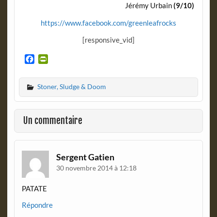
Jérémy Urbain
(9/10)
https://www.facebook.com/greenleafrocks
[responsive_vid]
F
P
a
r
c
i
Stoner, Sludge & Doom
e
n
b
t
o
F
o
r
Un commentaire
k
i
e
n
d
Sergent Gatien
l
30 novembre 2014 à 12:18
y
PATATE
Répondre