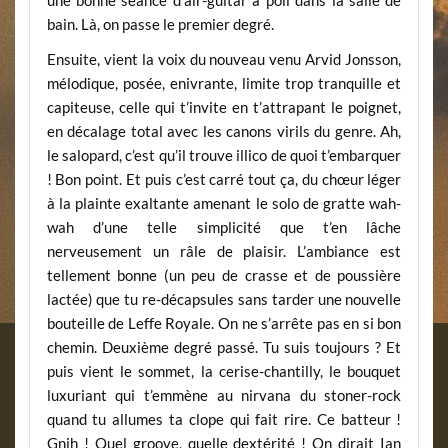
une bonne séance d’air-guitar à poil dans la salle de
bain. Là, on passe le premier degré.
Ensuite, vient la voix du nouveau venu Arvid Jonsson,
mélodique, posée, enivrante, limite trop tranquille et
capiteuse, celle qui t’invite en t’attrapant le poignet,
en décalage total avec les canons virils du genre. Ah,
le salopard, c’est qu’il trouve illico de quoi t’embarquer
! Bon point. Et puis c’est carré tout ça, du chœur léger
à la plainte exaltante amenant le solo de gratte wah-
wah d’une telle simplicité que t’en lâche
nerveusement un râle de plaisir. L’ambiance est
tellement bonne (un peu de crasse et de poussière
lactée) que tu re-décapsules sans tarder une nouvelle
bouteille de Leffe Royale. On ne s’arrête pas en si bon
chemin. Deuxième degré passé. Tu suis toujours ? Et
puis vient le sommet, la cerise-chantilly, le bouquet
luxuriant qui t’emmène au nirvana du stoner-rock
quand tu allumes ta clope qui fait rire. Ce batteur !
Gnih ! Quel groove, quelle dextérité ! On dirait Ian