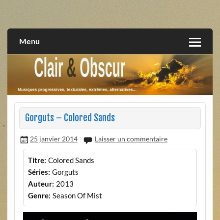
Skip
to
musiques progressives, électroniques, expérimentales,
Clair et Obscur
content
extrêmes, alternatives, texturales
Menu
Gorguts – Colored Sands
25 janvier 2014
Laisser un commentaire
Titre:
Colored Sands
Séries:
Gorguts
Auteur:
2013
Genre:
Season Of Mist