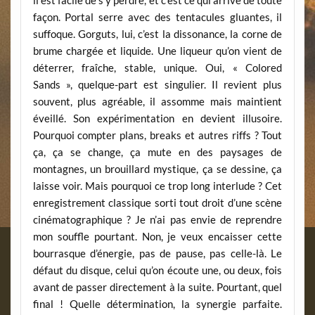
il est facile de s’y perdre, et c’est ce qui arrive de toute
façon. Portal serre avec des tentacules gluantes, il
suffoque. Gorguts, lui, c’est la dissonance, la corne de
brume chargée et liquide. Une liqueur qu’on vient de
déterrer, fraîche, stable, unique. Oui, « Colored
Sands », quelque-part est singulier. Il revient plus
souvent, plus agréable, il assomme mais maintient
éveillé. Son expérimentation en devient illusoire.
Pourquoi compter plans, breaks et autres riffs ? Tout
ça, ça se change, ça mute en des paysages de
montagnes, un brouillard mystique, ça se dessine, ça
laisse voir. Mais pourquoi ce trop long interlude ? Cet
enregistrement classique sorti tout droit d’une scène
cinématographique ? Je n’ai pas envie de reprendre
mon souffle pourtant. Non, je veux encaisser cette
bourrasque d’énergie, pas de pause, pas celle-là. Le
défaut du disque, celui qu’on écoute une, ou deux, fois
avant de passer directement à la suite. Pourtant, quel
final ! Quelle détermination, la synergie parfaite.