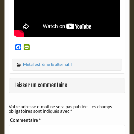
F
P
a
r
c
i
Metal extrême & alternatif
e
n
b
t
o
F
o
r
Laisser un commentaire
k
i
e
n
Votre adresse e-mail ne sera pas publiée.
Les champs
d
obligatoires sont indiqués avec
*
l
y
Commentaire
*