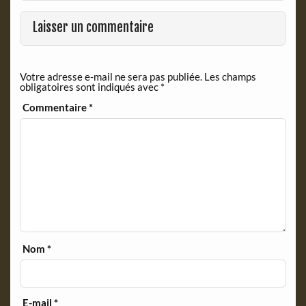
o
F
o
r
Laisser un commentaire
k
i
e
n
Votre adresse e-mail ne sera pas publiée.
Les champs
d
obligatoires sont indiqués avec
*
l
y
Commentaire
*
Nom
*
E-mail
*