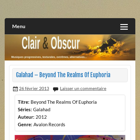
Skip
to
musiques progressives, électroniques, expérimentales,
Clair et Obscur
content
extrêmes, alternatives, texturales
Menu
Galahad – Beyond The Realms Of Euphoria
26 février 2013
Laisser un commentaire
Titre:
Beyond The Realms Of Euphoria
Séries:
Galahad
Auteur:
2012
Genre:
Avalon Records