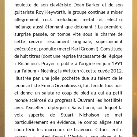
houlette de son claviériste Dean Barker et de son
guitariste Roy Keyworth, le groupe continue à mixer
allègrement rock mélodique, metal et électro,
mélange aussi étonnant que détonant ! La première
surprise passée, on tombe vite sous le charme de
cette œuvre résolument originale, superbement
exécutée et produite (merci Karl Groom !). Constituée
de huit titres (dont une reprise fracassante de l’épique
« Richelieu’s Prayer », publié à l’origine en juin 1991
sur l’album « Nothing Is Written »), cette cuvée 2012,
illustrée par une jolie pochette due au talent de le
jeune artiste Emma Grzonkowski, fait feu de tous bois
et donne un salutaire coup de pied au cul au petit
monde sclérosé du progressif. Ouvrant les hostilités
avec l’excellent diptyque « Salvation », sur lequel la
voix superbe de Stuart Nicholson se met
particulièrement en évidence, le combo aligne sans
coup férir les morceaux de bravoure. Citons, entre
autres, » …And Secret Worlds », son piano à la