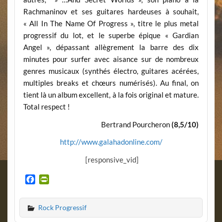
Rachmaninov et ses guitares hardeuses à souhait,
« All In The Name Of Progress », titre le plus metal
progressif du lot, et le superbe épique « Gardian
Angel », dépassant allègrement la barre des dix
minutes pour surfer avec aisance sur de nombreux
genres musicaux (synthés électro, guitares acérées,
multiples breaks et chœurs numérisés). Au final, on
tient là un album excellent, à la fois original et mature.
Total respect !
Bertrand Pourcheron
(8,5/10)
http://www.galahadonline.com/
[responsive_vid]
F
P
a
r
c
i
Rock Progressif
e
n
b
t