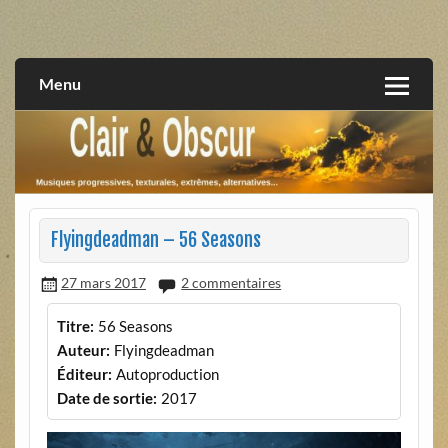
Skip
to
musiques progressives, électroniques, expérimentales,
Clair et Obscur
content
extrêmes, alternatives, texturales
Menu
Flyingdeadman – 56 Seasons
27 mars 2017
2 commentaires
Titre:
56 Seasons
Auteur:
Flyingdeadman
Éditeur:
Autoproduction
Date de sortie:
2017