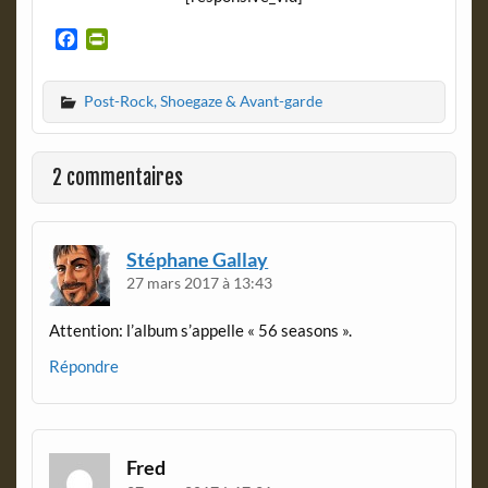
F
P
a
r
c
i
Post-Rock, Shoegaze & Avant-garde
e
n
b
t
o
F
o
r
2 commentaires
k
i
e
n
d
Stéphane Gallay
l
27 mars 2017 à 13:43
y
Attention: l’album s’appelle « 56 seasons ».
Répondre
Fred