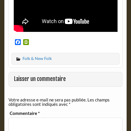
F
P
a
r
c
i
Folk & New Folk
e
n
b
t
o
F
o
r
Laisser un commentaire
k
i
e
n
Votre adresse e-mail ne sera pas publiée.
Les champs
d
obligatoires sont indiqués avec
*
l
y
Commentaire
*