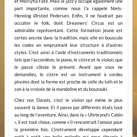
et Mercyful Fate. Mais le jazz y occupe également une
part importante, comme nous l’a rappelé Niels-
Henning Ørsted Pedersen. Enfin, il ne faudrait pas
occulter le folk, dont Dreamers’ Circus est un
admirable représentant. Cette formation jeune est
certes ancrée dans la tradition, mais elle en bouscule
les codes en empruntant leur structure à d’autres
styles. C’est ainsi à l’aide d’instruments traditionnels
tels que l’accordéon, le piano, le cistre et le violon, que
le passé côtoie le présent. Avant que vous ne
demandiez, le cistre est un instrument à cordes
pincées dont la forme est proche de celle du luth et le
son à la croisée de la mandoline et du bouzouki.
Chez nos Danois, c’est le violon qui mène le plus
souvent la danse. Et il passe par différents états tout
au long de l’aventure. Ainsi, dans la « Uhrbrand’s Cabin
», il est tout chose, comme s’il rencontrait l’amour pour
la première fois. L’instrument développe cependant
petit à petit une belle mélodie qui nous ébranle à