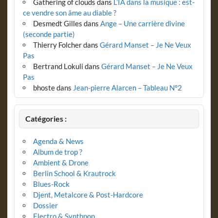
Gathering of clouds
dans
L’IA dans la musique : est-
ce vendre son âme au diable ?
Desmedt Gilles
dans
Ange – Une carrière divine
(seconde partie)
Thierry Folcher
dans
Gérard Manset – Je Ne Veux
Pas
Bertrand Lokuli
dans
Gérard Manset – Je Ne Veux
Pas
bhoste
dans
Jean-pierre Alarcen – Tableau N°2
Catégories :
Agenda & News
Album de trop ?
Ambient & Drone
Berlin School & Krautrock
Blues-Rock
Djent, Metalcore & Post-Hardcore
Dossier
Electro & Synthpop