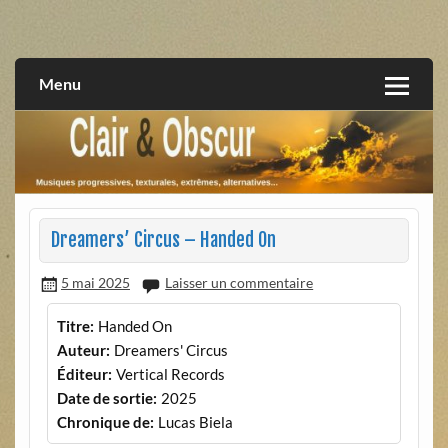
Skip
to
musiques progressives, électroniques, expérimentales,
Clair et Obscur
content
extrêmes, alternatives, texturales
Menu
Dreamers’ Circus – Handed On
5 mai 2025
Laisser un commentaire
Titre:
Handed On
Auteur:
Dreamers' Circus
Éditeur:
Vertical Records
Date de sortie:
2025
Chronique de:
Lucas Biela