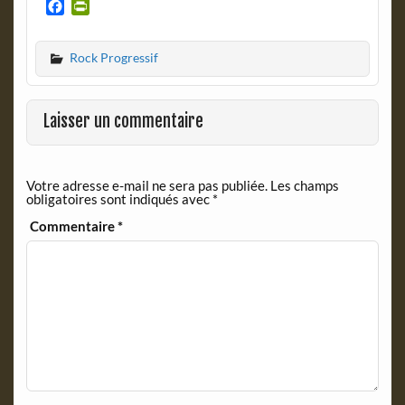
F
P
a
r
c
i
Rock Progressif
e
n
b
t
o
F
o
r
Laisser un commentaire
k
i
e
n
Votre adresse e-mail ne sera pas publiée.
Les champs
d
obligatoires sont indiqués avec
*
l
y
Commentaire
*