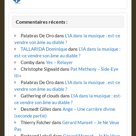
Commentaires récents :
Palabras De Oro
dans
L’IA dans la musique : est-ce
vendre son âme au diable ?
TALLARIDA Dominique
dans
L’IA dans la musique :
est-ce vendre son âme au diable ?
Comby
dans
Yes – Relayer
Christophe Sigwald
dans
Pat Metheny – Side-Eye
III+
Palabras De Oro
dans
L’IA dans la musique : est-ce
vendre son âme au diable ?
Gathering of clouds
dans
L’IA dans la musique : est-
ce vendre son âme au diable ?
Desmedt Gilles
dans
Ange – Une carrière divine
(seconde partie)
Thierry Folcher
dans
Gérard Manset – Je Ne Veux
Pas
Bertrand Lokuli
dans
Gérard Manset – Je Ne Veux