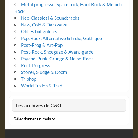
Metal progressif, Space rock, Hard Rock & Melodic
Rock
Neo-Classical & Soundtracks
New, Cold & Darkwave
Oldies but goldies
Pop, Rock, Alternative & Indie, Gothique
Post-Prog & Art-Pop
Post-Rock, Shoegaze & Avant-garde
Psyché, Punk, Grunge & Noise-Rock
Rock Progressif
Stoner, Sludge & Doom
Triphop
World Fusion & Trad
Les archives de C&O :
Les
archives
de
C&O
: