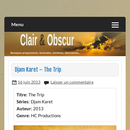
Skip
to
musiques progressives, électroniques, expérimentales,
Clair et Obscur
content
extrêmes, alternatives, texturales
Menu
Djam Karet – The Trip
16 juin 2013
Laisser un commentaire
Titre:
The Trip
Séries:
Djam Karet
Auteur:
2013
Genre:
HC Productions