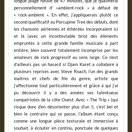
longue plage fleuve de 47 minutes, que je qualifierai
personnellement d' »ambient-rock » à défaut de
« rock-ambient ». En effet, j’appliquerais plutôt ce
second qualificatif au Porcupine Tree des débuts, dont
les chansons aériennes et éthérées incorporaient ici
et là (avec un incontestable brio) des éléments
empruntés à cette grande famille musicale à part
entière, bien souvent totalement incomprise par les
amateurs de rock progressif au sens large. Ce n’est
d’ailleurs pas un hasard si Djam Karet a collaboré à
plusieurs reprises avec Steve Roach, l’un des grands
maîtres et chefs de file du genre, artiste que
j’affectionne tout particulièrement et grâce à qui j’ai
pu découvrir il y a des années ses talentueux
compatriotes de la côte Ouest. Avec « The Trip » (qui
risque donc d’en désorienter plus d’un !), c’est bel et
bien le contraire qui se passe, l’album étant conçu
comme une longue pièce texturale et immersive à
souhait, à écouter en continu, ponctuée de quelques