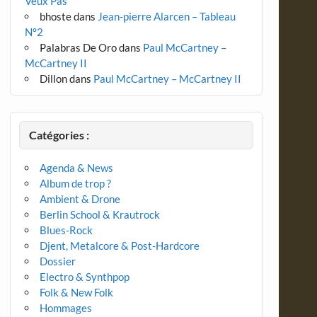
Veux Pas
bhoste
dans
Jean-pierre Alarcen – Tableau
N°2
Palabras De Oro
dans
Paul McCartney –
McCartney II
Dillon
dans
Paul McCartney – McCartney II
Catégories :
Agenda & News
Album de trop ?
Ambient & Drone
Berlin School & Krautrock
Blues-Rock
Djent, Metalcore & Post-Hardcore
Dossier
Electro & Synthpop
Folk & New Folk
Hommages