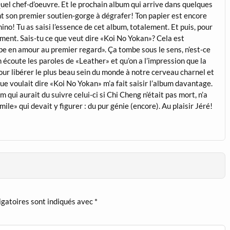
Quel chef-d’oeuvre. Et le prochain album qui arrive dans quelques
ant son premier soutien-gorge à dégrafer! Ton papier est encore
Chino! Tu as saisi l’essence de cet album, totalement. Et puis, pour
rement. Sais-tu ce que veut dire «Koi No Yokan»? Cela est
mbe en amour au premier regard». Ça tombe sous le sens, n’est-ce
n écoute les paroles de «Leather» et qu’on a l’impression que la
ur libérer le plus beau sein du monde à notre cerveau charnel et
ue voulait dire «Koi No Yokan» m’a fait saisir l’album davantage.
m qui aurait du suivre celui-ci si Chi Cheng n’était pas mort, n’a
ile» qui devait y figurer : du pur génie (encore). Au plaisir Jéré!
igatoires sont indiqués avec
*