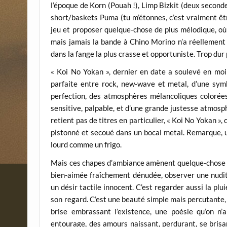
l’époque de Korn (Pouah !), Limp Bizkit (deux seconde
short/baskets Puma (tu m’étonnes, c’est vraiment être
jeu et proposer quelque-chose de plus mélodique, où 
mais jamais la bande à Chino Morino n’a réellement dé
dans la fange la plus crasse et opportuniste. Trop dur
« Koi No Yokan », dernier en date a soulevé en moi 
parfaite entre rock, new-wave et metal, d’une symb
perfection, des atmosphères mélancoliques colorées d
sensitive, palpable, et d’une grande justesse atmosp
retient pas de titres en particulier, « Koi No Yokan »,
pistonné et secoué dans un bocal metal. Remarque, u
lourd comme un frigo.
Mais ces chapes d’ambiance amènent quelque-chose de 
bien-aimée fraîchement dénudée, observer une nudité
un désir tactile innocent. C’est regarder aussi la plu
son regard. C’est une beauté simple mais percutante, 
brise embrassant l’existence, une poésie qu’on n’a
entourage, des amours naissant, perdurant, se brisan