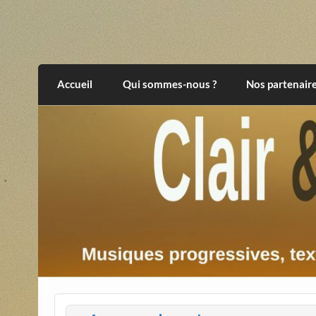
Skip
to
content
Clair et Obscur
musiques progressives, électroniques, expér
Accueil
Qui sommes-nous ?
Nos partenair