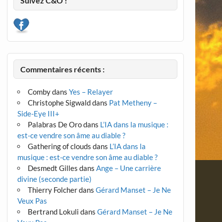
Suivez C&O !
Commentaires récents :
Comby
dans
Yes – Relayer
Christophe Sigwald
dans
Pat Metheny –
Side-Eye III+
Palabras De Oro
dans
L’IA dans la musique :
est-ce vendre son âme au diable ?
Gathering of clouds
dans
L’IA dans la
musique : est-ce vendre son âme au diable ?
Desmedt Gilles
dans
Ange – Une carrière
divine (seconde partie)
Thierry Folcher
dans
Gérard Manset – Je Ne
Veux Pas
Bertrand Lokuli
dans
Gérard Manset – Je Ne