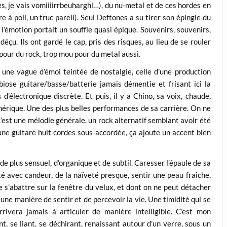
s, je vais vomiiiirrbeuharghl…), du nu-metal et de ces hordes en
 à poil, un truc pareil). Seul Deftones a su tirer son épingle du
l’émotion portait un souffle quasi épique. Souvenirs, souvenirs,
çu. Ils ont gardé le cap, pris des risques, au lieu de se rouler
 pour du rock, trop mou pour du metal aussi.
une vague d’émoi teintée de nostalgie, celle d’une production
iose guitare/basse/batterie jamais démentie et frisant ici la
’électronique discrète. Et puis, il y a Chino, sa voix, chaude,
hérique. Une des plus belles performances de sa carrière. On ne
 c’est une mélodie générale, un rock alternatif semblant avoir été
ne guitare huit cordes sous-accordée, ça ajoute un accent bien
plus sensuel, d’organique et de subtil. Caresser l’épaule de sa
 avec candeur, de la naïveté presque, sentir une peau fraîche,
ie s’abattre sur la fenêtre du velux, et dont on ne peut détacher
une manière de sentir et de percevoir la vie. Une timidité qui se
rrivera jamais à articuler de manière intelligible. C’est mon
t, se liant, se déchirant, renaissant autour d’un verre, sous un