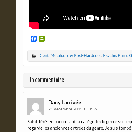
F
P
a
r
c
i
Djent, Metalcore & Post-Hardcore
,
Psyché, Punk, 
e
n
b
t
o
F
o
r
Un commentaire
k
i
e
n
d
Dany Larrivée
l
21 décembre 2015 à 13:56
y
Salut Jéré, en parcourant la catégorie du genre sur lequel
regardé les anciennes entrées du genre. Je suis tombé 