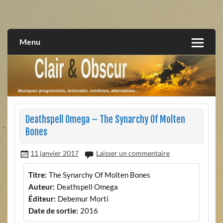
Skip
to
musiques progressives, électroniques, expérimentales,
Clair et Obscur
content
extrêmes, alternatives, texturales
Menu
Deathspell Omega – The Synarchy Of Molten
Bones
11 janvier 2017
Laisser un commentaire
Titre:
The Synarchy Of Molten Bones
Auteur:
Deathspell Omega
Éditeur:
Debemur Morti
Date de sortie:
2016