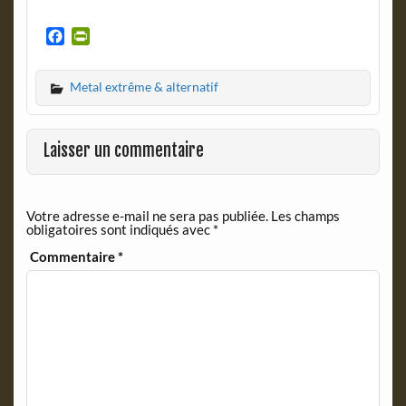
F
P
a
r
c
i
Metal extrême & alternatif
e
n
b
t
o
F
o
r
Laisser un commentaire
k
i
e
n
Votre adresse e-mail ne sera pas publiée.
Les champs
d
obligatoires sont indiqués avec
*
l
y
Commentaire
*