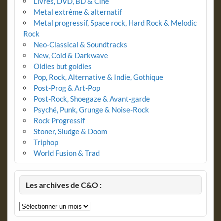
Livres, DVD, BD & Ciné
Metal extrême & alternatif
Metal progressif, Space rock, Hard Rock & Melodic
Rock
Neo-Classical & Soundtracks
New, Cold & Darkwave
Oldies but goldies
Pop, Rock, Alternative & Indie, Gothique
Post-Prog & Art-Pop
Post-Rock, Shoegaze & Avant-garde
Psyché, Punk, Grunge & Noise-Rock
Rock Progressif
Stoner, Sludge & Doom
Triphop
World Fusion & Trad
Les archives de C&O :
Les
archives
de