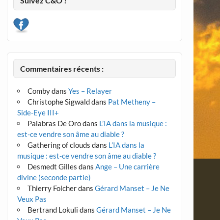
Suivez C&O !
Commentaires récents :
Comby
dans
Yes – Relayer
Christophe Sigwald
dans
Pat Metheny –
Side-Eye III+
Palabras De Oro
dans
L’IA dans la musique :
est-ce vendre son âme au diable ?
Gathering of clouds
dans
L’IA dans la
musique : est-ce vendre son âme au diable ?
Desmedt Gilles
dans
Ange – Une carrière
divine (seconde partie)
Thierry Folcher
dans
Gérard Manset – Je Ne
Veux Pas
Bertrand Lokuli
dans
Gérard Manset – Je Ne