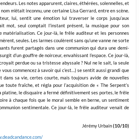
 vendeurs. Les notes apparurent, claires, éthérées, solennelles, et
e nom m’était inconnu, une certaine Lisa Gerrard, entre en scène.
iteur, lui, sentit une émotion lui traverser le corps jusqu’aux
sait mot, seul comptait l’instant présent, la musique pour son
e matérialisation. Ce jour-là, le frêle auditeur et les personnes
umèrent, seules. Les larmes coulèrent sans qu’une vanne ne sorte
nuants furent partagés dans une communion qui dura une demi-
surgit d’un gouffre de noirceur, envahissant l’espace. Ce jour-là,
royait perdue ou sa tristesse abyssale ? Nul ne le sait, la seule
que vous commencez à savoir qui c’est…) se sentit aussi grandi que
 dans sa vie, certes courte, mais toujours avide de nouvelles
eue toute fraîche, et régla pour l’acquisition de « The Serpent’s
 platine, le disquaire a fermé définitivement ses portes, le frêle
istoire à chaque fois que le moral semble en berne, un sentiment
communion sentimentale. Ce jour-là, le frêle auditeur venait de
Jérémy Urbain
(10/10)
w.deadcandance.com/