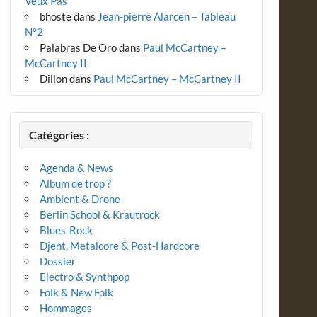
Veux Pas
bhoste
dans
Jean-pierre Alarcen – Tableau
N°2
Palabras De Oro
dans
Paul McCartney –
McCartney II
Dillon
dans
Paul McCartney – McCartney II
Catégories :
Agenda & News
Album de trop ?
Ambient & Drone
Berlin School & Krautrock
Blues-Rock
Djent, Metalcore & Post-Hardcore
Dossier
Electro & Synthpop
Folk & New Folk
Hommages