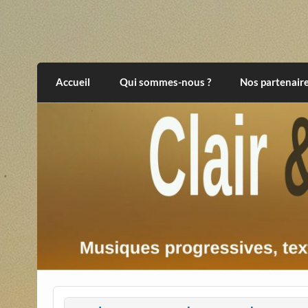
Skip
to
content
Clair et Obscur
musiques progressives, électroniques, expér
Accueil
Qui sommes-nous ?
Nos partenair