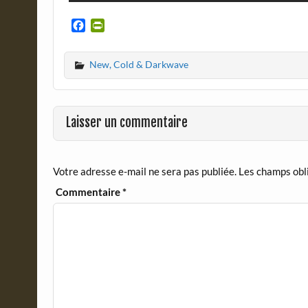
F
P
a
r
c
i
New, Cold & Darkwave
e
n
b
t
o
F
o
r
Laisser un commentaire
k
i
e
n
d
Votre adresse e-mail ne sera pas publiée.
Les champs obl
l
y
Commentaire
*