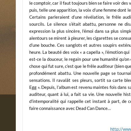
le comptoir, car il faut toujours bien se faire voir des
puis, telle une apparition, la voix d’une femme dont l
Certains parleraient d’une révélation, le frêle aud
sourcils. Le silence s’était abattu, personne ne di
expression la plus sincère, l’émoi dans sa plus simpl
alentours se mirent à pleurer, les cigarettes se cons
d’une bouche. Ces sanglots et autres soupirs exté
heure. La beauté des voix « a capella », l’émotion qui 
est-ce la douceur, le regain pour une humanité qu’on c
chose qui fut sure, c’est que le frêle auditeur (bien 
profondément abattu. Une nouvelle page se tournait
sensations. Il ravalât ses pleurs, sortit sa carte bl
Egg ». Depuis, l’album est revenu maintes fois dans sa
auditeur, quant à lui, a fait sa vie. Une nouvelle h
d’intemporalité qui rappelle cet instant à part, de 
faire connaissance avec Dead Can Dance…
http://ww