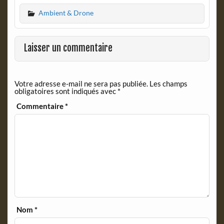
c
i
Ambient & Drone
e
n
b
t
o
F
o
r
Laisser un commentaire
k
i
e
n
Votre adresse e-mail ne sera pas publiée.
Les champs
d
obligatoires sont indiqués avec
*
l
y
Commentaire
*
Nom
*