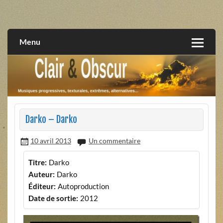
Skip
to
musiques progressives, électroniques, expérimentales,
Clair et Obscur
content
extrêmes, alternatives, texturales
Menu
Darko – Darko
10 avril 2013
Un commentaire
Titre:
Darko
Auteur:
Darko
Éditeur:
Autoproduction
Date de sortie:
2012