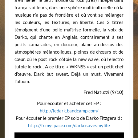
à emmener le petit monde du rock (très) indépendant
français ailleurs, dans une sphère multiculturelle où la
musique n’a pas de frontière et où vont se mélanger
les couleurs, les textures, en liberté. Ces 3 titres
témoignent d’une belle maîtrise formelle, la voix de
Darko, qui chante en Anglais, contrairement à ses
petits camarades, en douceur, plane au-dessus des
atmosphères mélancoliques, pleines de chœurs et de
cœur, où le post rock côtoie la new wave, où l’electro
tutoie le rock . A ce titre, « WKNSS » est un petit chef
d’œuvre. Dark but sweet. Déjà un must. Vivement
l’album.
Fred Natuzzi
(9/10)
Pour écouter et acheter cet EP :
http://ledark.bandcamp.com/
Pour écouter le premier EP solo de Darko Fitzgerald :
http://fr.myspace.com/darkosavesmylife