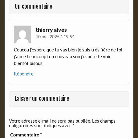
o
r
Un commentaire
k
i
e
n
d
thierry alves
l
10 mai 2025 à 19:54
y
Coucou j’espère que tu vas bien je suis très fière de toi
j’aime beaucoup ton nouveau son j’espère te voir
bientôt bisous
Répondre
Laisser un commentaire
Votre adresse e-mail ne sera pas publiée.
Les champs
obligatoires sont indiqués avec
*
Commentaire
*