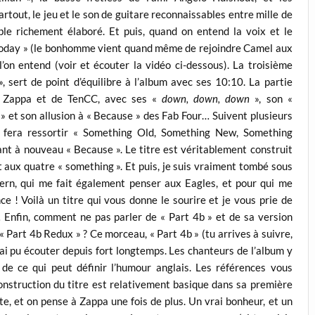
out, le jeu et le son de guitare reconnaissables entre mille de
le richement élaboré. Et puis, quand on entend la voix et le
 Today » (le bonhomme vient quand même de rejoindre Camel aux
’on entend (voir et écouter la vidéo ci-dessous). La troisième
, sert de point d’équilibre à l’album avec ses 10:10. La partie
e Zappa et de TenCC, avec ses «
down, down, down
», son «
» et son allusion à « Because » des Fab Four… Suivent plusieurs
n fera ressortir « Something Old, Something New, Something
t à nouveau « Because ». Le titre est véritablement construit
 aux quatre « something ». Et puis, je suis vraiment tombé sous
tern, qui me fait également penser aux Eagles, et pour qui me
nce ! Voilà un titre qui vous donne le sourire et je vous prie de
… Enfin, comment ne pas parler de « Part 4b » et de sa version
« Part 4b Redux » ? Ce morceau, « Part 4b » (tu arrives à suivre,
j’ai pu écouter depuis fort longtemps. Les chanteurs de l’album y
 de ce qui peut définir l’humour anglais. Les références vous
construction du titre est relativement basique dans sa première
e, et on pense à Zappa une fois de plus. Un vrai bonheur, et un