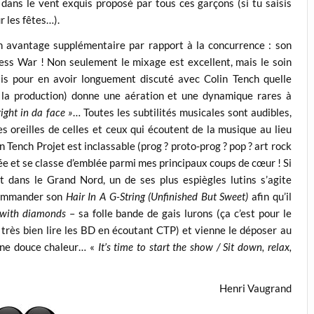
 dans le vent exquis proposé par tous ces garçons (si tu saisis
r les fêtes…).
n avantage supplémentaire par rapport à la concurrence : son
ess War ! Non seulement le mixage est excellent, mais le soin
sais pour en avoir longuement discuté avec Colin Tench quelle
e la production) donne une aération et une dynamique rares à
right in da face »
… Toutes les subtilités musicales sont audibles,
es oreilles de celles et ceux qui écoutent de la musique au lieu
in Tench Projet est inclassable (prog ? proto-prog ? pop ? art rock
nnée et se classe d’emblée parmi mes principaux coups de cœur ! Si
 dans le Grand Nord, un de ses plus espiègles lutins s’agite
 commander son
Hair In A G-String (Unfinished But Sweet)
afin qu’il
y with diamonds
– sa folle bande de gais lurons (ça c’est pour le
t très bien lire les BD en écoutant CTP) et vienne le déposer au
 une douce chaleur… «
It’s time to start the show / Sit down, relax,
Henri Vaugrand