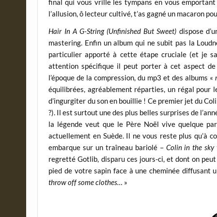
final qui vous vrille les tympans en vous emportant
l’allusion, ô lecteur cultivé, t’as gagné un macaron pou
Hair In A G-String (Unfinished But Sweet)
dispose d’u
mastering. Enfin un album qui ne subit pas la Loudn
particulier apporté à cette étape cruciale (et je 
attention spécifique il peut porter à cet aspect d
l’époque de la compression, du mp3 et des albums «
équilibrées, agréablement réparties, un régal pour l
d’ingurgiter du son en bouillie ! Ce premier jet du Col
?). Il est surtout une des plus belles surprises de l’a
la légende veut que le Père Noël vive quelque part
actuellement en Suède. Il ne vous reste plus qu’à
embarque sur un traîneau bariolé –
Colin in the sk
regretté Gotlib, disparu ces jours-ci, et dont on peu
pied de votre sapin face à une cheminée diffusant
throw off some clothes…
»