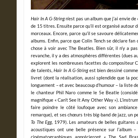
Hair In A G-String
n’est pas un album que j’ai envie de
de 15 titres. Ensuite parce qu’il est organisé autour 
morceaux. Encore, parce qu’il se savoure délicateme
albums. Enfin, parce que Colin Tench se déclare fan
chose à voir avec The Beatles. Bien sûr, il n’y a p
revanche, il y a des atmosphères différentes (dues au
explorent les nombreuses facettes du compositeur Co
de talents,
Hair In A G-String
est bien dessiné comme un
livret (dont la réalisation, aussi splendide que la po
longuement – et avec beaucoup d’humour – la liste de 
le chanteur Phil Naro comme le 5e Beatle (considéra
magnifique « Can’t See It Any Other Way »). L’instru
faire poindre le côté loufoque avec son ambiance 
remarque), et ses chœurs très big-band de jazz, un p
To The Egg
, 1979). Les amateurs de belles guitares 
acoustiques ont une belle présence sur l’album 
cinématographiques apprécieront « The Sad Brazi