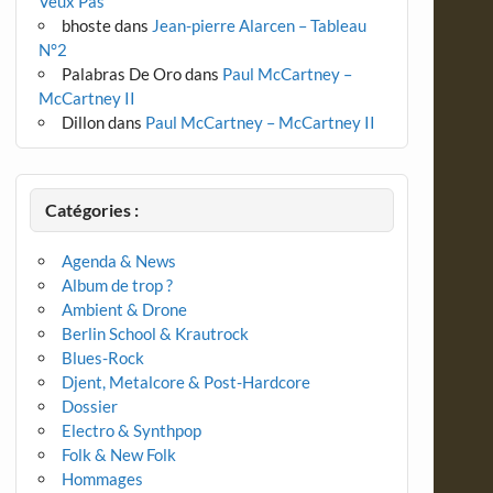
Veux Pas
bhoste
dans
Jean-pierre Alarcen – Tableau
N°2
Palabras De Oro
dans
Paul McCartney –
McCartney II
Dillon
dans
Paul McCartney – McCartney II
Catégories :
Agenda & News
Album de trop ?
Ambient & Drone
Berlin School & Krautrock
Blues-Rock
Djent, Metalcore & Post-Hardcore
Dossier
Electro & Synthpop
Folk & New Folk
Hommages