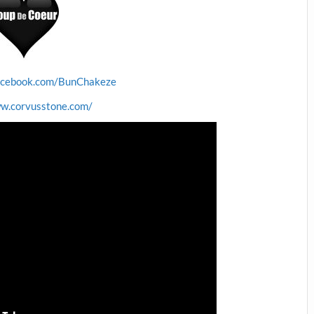
acebook.com/BunChakeze
ww.corvusstone.com/