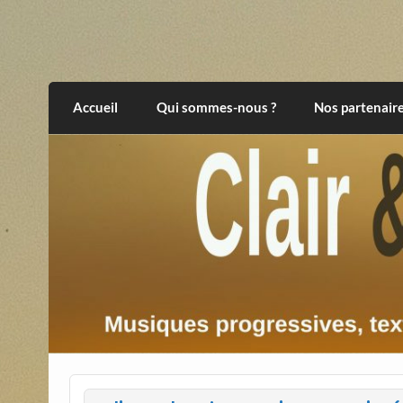
Skip
to
content
Clair et Obscur
musiques progressives, électroniques, expér
Accueil
Qui sommes-nous ?
Nos partenair