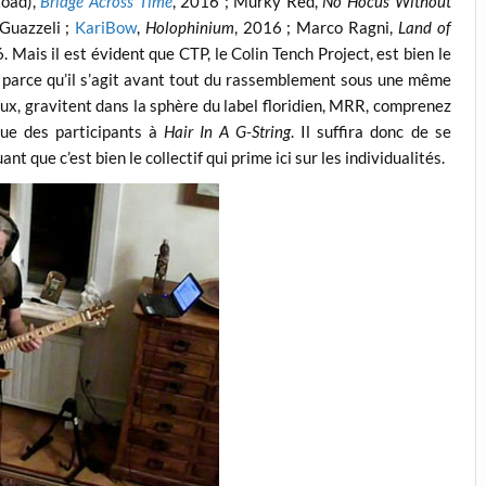
Road),
Bridge Across Time
, 2016 ; Murky Red,
No Hocus Without
 Guazzeli ;
KariBow
,
Holophinium
, 2016 ; Marco Ragni,
Land of
. Mais il est évident que CTP, le Colin Tench Project, est bien le
, parce qu’il s’agit avant tout du rassemblement sous une même
ux, gravitent dans la sphère du label floridien, MRR, comprenez
gue des participants à
Hair In A G-String
. Il suffira donc de se
t que c’est bien le collectif qui prime ici sur les individualités.