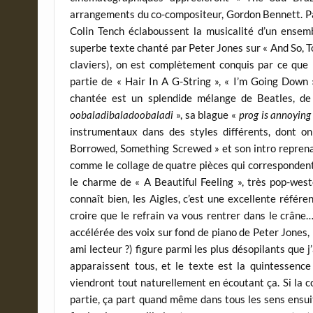
arrangements du co-compositeur, Gordon Bennett. Part
Colin Tench éclaboussent la musicalité d’un ensemb
superbe texte chanté par Peter Jones sur « And So,
claviers), on est complètement conquis par ce que l
partie de « Hair In A G-String », « I’m Going Down »
chantée est un splendide mélange de Beatles, d
oobaladibaladoobaladi
», sa blague «
prog is annoying
instrumentaux dans des styles différents, dont o
Borrowed, Something Screwed » et son intro reprenan
comme le collage de quatre pièces qui correspondent
le charme de « A Beautiful Feeling », très pop-wes
connaît bien, les Aigles, c’est une excellente référe
croire que le refrain va vous rentrer dans le crâne
accélérée des voix sur fond de piano de Peter Jones, 
ami lecteur ?) figure parmi les plus désopilants que 
apparaissent tous, et le texte est la quintessence
viendront tout naturellement en écoutant ça. Si la 
partie, ça part quand même dans tous les sens ensuit