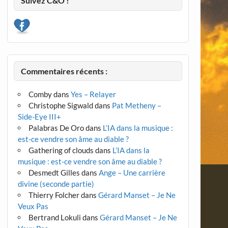
Suivez C&O !
Commentaires récents :
Comby
dans
Yes – Relayer
Christophe Sigwald
dans
Pat Metheny –
Side-Eye III+
Palabras De Oro
dans
L’IA dans la musique :
est-ce vendre son âme au diable ?
Gathering of clouds
dans
L’IA dans la
musique : est-ce vendre son âme au diable ?
Desmedt Gilles
dans
Ange – Une carrière
divine (seconde partie)
Thierry Folcher
dans
Gérard Manset – Je Ne
Veux Pas
Bertrand Lokuli
dans
Gérard Manset – Je Ne