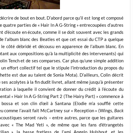
 décrire de bout en bout. D’abord parce qu’il est long et composé
de quatre parties de « Hair In A G-String » entrecoupées d’autres
nt d’écoute en écoute, comme il se doit souvent avec les grands
 de l’album blanc des Beatles et que cet essai du CTP a quelque
as le côté débridé et décousu en apparence de l’album blanc. En
tant aux compositions qu’à la multiplicité des intervenants) qui
lin Tench et de ses comparses. Car plus qu’une simple addition
 effort collectif tel que le stipule l’introduction du propos du
chette est due au talent de Sonia Mota). D’ailleurs, Colin décrit
ses acolytes à la fin dudit livret, allant même jusqu’à présenter
tion à laquelle il convient de donner du crédit à l’écoute du
mental « Hair In A G-String Part 2 (The Hairy Part) » commence à
bossa et son clin d’œil à Santana (Elodie m’a soufflé cette
eu comme l’avait fait McCartney sur « Reception » (Wings,
Back
acoustiques seront ravis – entre autres, parce que les guitares
– avec « The Mad Yeti », de même que les fans d’étrangetés
lian », la basse fretless de l’ami Angelo Hulshout, et les