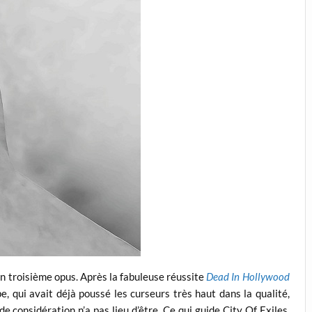
un troisième opus. Après la fabuleuse réussite
Dead In Hollywood
e, qui avait déjà poussé les curseurs très haut dans la qualité,
de considération n’a pas lieu d’être. Ce qui guide City Of Exiles,