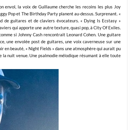
n envol, la voix de Guillaume cherche les recoins les plus Joy
’Iggy Pop et The Birthday Party planent au-dessus. Surprenant. «
d de guitares et de claviers évocateurs. « Dying Is Ecstasy »
viers qui apporte une autre texture, quasi pop, à City Of Exiles.
, comme si Johnny Cash rencontrait Leonard Cohen. Une guitare
ence, une envolée post de guitares, une voix caverneuse sur une
nir en beauté, « Night Fields » dans une atmosphère qui aurait pu
de la nuit venue. Une psalmodie mélodique résumant à elle toute