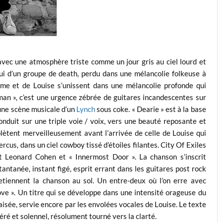
vec une atmosphère triste comme un jour gris au ciel lourd et
i d’un groupe de death, perdu dans une mélancolie folkeuse à
aume et de Louise s’unissent dans une mélancolie profonde qui
an », c’est une urgence zébrée de guitares incandescentes sur
une scène musicale d’un
Lynch
sous coke. « Dearie » est à la base
onduit sur une triple voie / voix, vers une beauté reposante et
ètent merveilleusement avant l’arrivée de celle de Louise qui
percus, dans un ciel cowboy tissé d’étoiles filantes. City Of Exiles
t Leonard Cohen et « Innermost Door ». La chanson s’inscrit
tantanée, instant figé, esprit errant dans les guitares post rock
etiennent la chanson au sol. Un entre-deux où l’on erre avec
Love ». Un titre qui se développe dans une intensité orageuse du
apaisée, servie encore par les envolées vocales de Louise. Le texte
béré et solennel, résolument tourné vers la clarté.