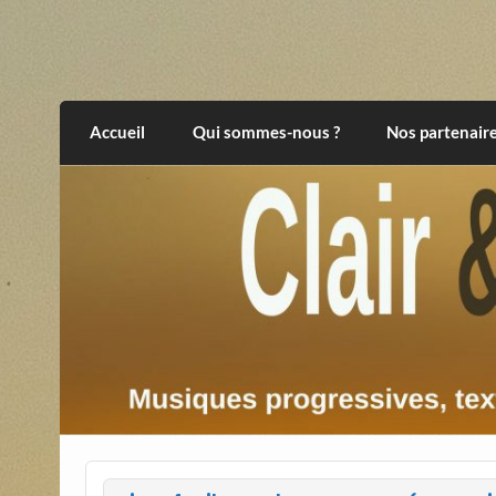
Skip
to
content
Clair et Obscur
musiques progressives, électroniques, expér
Accueil
Qui sommes-nous ?
Nos partenair