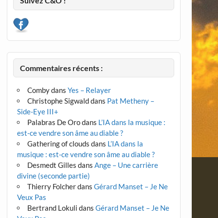
Suivez C&O !
Commentaires récents :
Comby
dans
Yes – Relayer
Christophe Sigwald
dans
Pat Metheny –
Side-Eye III+
Palabras De Oro
dans
L’IA dans la musique :
est-ce vendre son âme au diable ?
Gathering of clouds
dans
L’IA dans la
musique : est-ce vendre son âme au diable ?
Desmedt Gilles
dans
Ange – Une carrière
divine (seconde partie)
Thierry Folcher
dans
Gérard Manset – Je Ne
Veux Pas
Bertrand Lokuli
dans
Gérard Manset – Je Ne