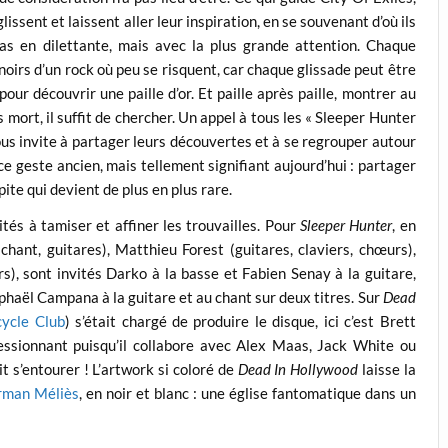
glissent et laissent aller leur inspiration, en se souvenant d’où ils
 pas en dilettante, mais avec la plus grande attention. Chaque
 noirs d’un rock où peu se risquent, car chaque glissade peut être
pour découvrir une paille d’or. Et paille après paille, montrer au
mort, il suffit de chercher. Un appel à tous les « Sleeper Hunter
nous invite à partager leurs découvertes et à se regrouper autour
 geste ancien, mais tellement signifiant aujourd’hui : partager
ite qui devient de plus en plus rare.
tés à tamiser et affiner les trouvailles. Pour
Sleeper Hunter
, en
hant, guitares), Matthieu Forest (guitares, claviers, chœurs),
s), sont invités Darko à la basse et Fabien Senay à la guitare,
phaël Campana à la guitare et au chant sur deux titres. Sur
Dead
ycle Club
) s’était chargé de produire le disque, ici c’est Brett
essionnant puisqu’il collabore avec Alex Maas, Jack White ou
t s’entourer ! L’artwork si coloré de
Dead In Hollywood
laisse la
rman Méliès
, en noir et blanc : une église fantomatique dans un