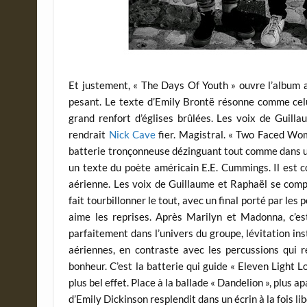
Et justement, « The Days Of Youth » ouvre l’album a
pesant. Le texte d’Emily Brontë résonne comme celu
grand renfort d’églises brûlées. Les voix de Guill
rendrait
Nick Cave
fier. Magistral. « Two Faced Wom
batterie tronçonneuse dézinguant tout comme dans 
un texte du poète américain E.E. Cummings. Il est c
aérienne. Les voix de Guillaume et Raphaël se compl
fait tourbillonner le tout, avec un final porté par les 
aime les reprises. Après Marilyn et Madonna, c’es
parfaitement dans l’univers du groupe, lévitation ins
aériennes, en contraste avec les percussions qui r
bonheur. C’est la batterie qui guide « Eleven Light 
plus bel effet. Place à la ballade « Dandelion », plus 
d’Emily Dickinson resplendit dans un écrin à la fois li