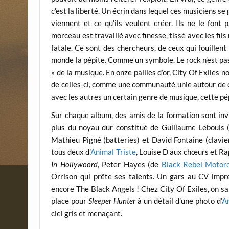
c’est la liberté. Un écrin dans lequel ces musiciens se 
viennent et ce qu’ils veulent créer. Ils ne le font
morceau est travaillé avec finesse, tissé avec les fils
fatale. Ce sont des chercheurs, de ceux qui fouillent 
monde la pépite. Comme un symbole. Le rock n’est pas 
» de la musique. En onze pailles d’or, City Of Exiles 
de celles-ci, comme une communauté unie autour de ce
avec les autres un certain genre de musique, cette pép
Sur chaque album, des amis de la formation sont invi
plus du noyau dur constitué de Guillaume Lebouis (c
Mathieu Pigné (batteries) et David Fontaine (clavier
tous deux d’
Animal Triste
, Louise D aux chœurs et Ra
In Hollywoord
, Peter Hayes (de
Black Rebel Motorc
Orrison qui prête ses talents. Un gars au CV impr
encore The Black Angels ! Chez City Of Exiles, on sai
place pour
Sleeper Hunter
à un détail d’une photo d’
A
ciel gris et menaçant.