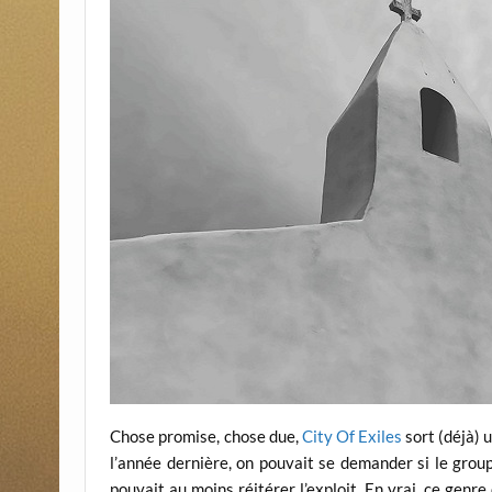
Chose promise, chose due,
City Of Exiles
sort (déjà) 
l’année dernière, on pouvait se demander si le group
pouvait au moins réitérer l’exploit. En vrai, ce genre 