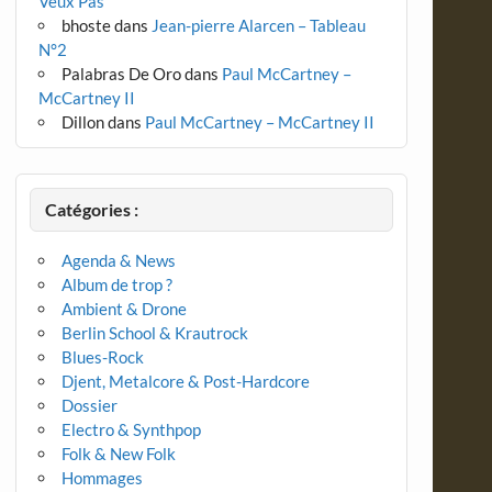
Veux Pas
bhoste
dans
Jean-pierre Alarcen – Tableau
N°2
Palabras De Oro
dans
Paul McCartney –
McCartney II
Dillon
dans
Paul McCartney – McCartney II
Catégories :
Agenda & News
Album de trop ?
Ambient & Drone
Berlin School & Krautrock
Blues-Rock
Djent, Metalcore & Post-Hardcore
Dossier
Electro & Synthpop
Folk & New Folk
Hommages