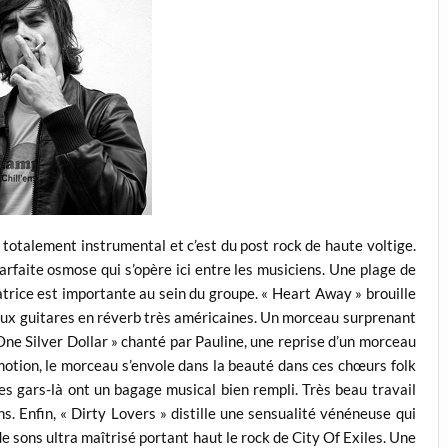
st totalement instrumental et c’est du post rock de haute voltige.
arfaite osmose qui s’opère ici entre les musiciens. Une plage de
éatrice est importante au sein du groupe. « Heart Away » brouille
 aux guitares en réverb très américaines. Un morceau surprenant
One Silver Dollar » chanté par Pauline, une reprise d’un morceau
motion, le morceau s’envole dans la beauté dans ces chœurs folk
es gars-là ont un bagage musical bien rempli. Très beau travail
ns. Enfin, « Dirty Lovers » distille une sensualité vénéneuse qui
 sons ultra maîtrisé portant haut le rock de City Of Exiles. Une