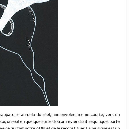
happatoire au-delà du réel, une envolée, même courte, vers un
soi, un exil en quelque sorte d’où on reviendrait requinqué, porté
yé ce qui fait notre ADN et de le reconstituer. La musique est un