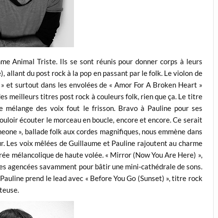
mme Animal Triste. Ils se sont réunis pour donner corps à leurs
 allant du post rock à la pop en passant par le folk. Le violon de
 » et surtout dans les envolées de « Amor For A Broken Heart »
des meilleurs titres post rock à couleurs folk, rien que ça. Le titre
le mélange des voix fout le frisson. Bravo à Pauline pour ses
ouloir écouter le morceau en boucle, encore et encore. Ce serait
meone », ballade folk aux cordes magnifiques, nous emmène dans
eur. Les voix mêlées de Guillaume et Pauline rajoutent au charme
irée mélancolique de haute volée. « Mirror (Now You Are Here) »,
ales agencées savamment pour bâtir une mini-cathédrale de sons.
uline prend le lead avec « Before You Go (Sunset) », titre rock
teuse.