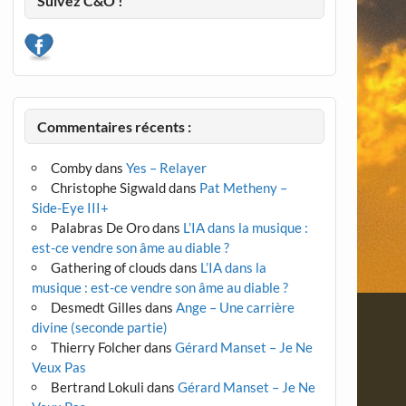
Suivez C&O !
Commentaires récents :
Comby
dans
Yes – Relayer
Christophe Sigwald
dans
Pat Metheny –
Side-Eye III+
Palabras De Oro
dans
L’IA dans la musique :
est-ce vendre son âme au diable ?
Gathering of clouds
dans
L’IA dans la
musique : est-ce vendre son âme au diable ?
Desmedt Gilles
dans
Ange – Une carrière
divine (seconde partie)
Thierry Folcher
dans
Gérard Manset – Je Ne
Veux Pas
Bertrand Lokuli
dans
Gérard Manset – Je Ne