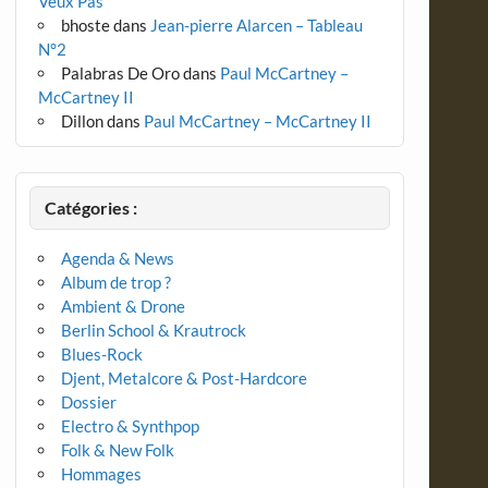
Veux Pas
bhoste
dans
Jean-pierre Alarcen – Tableau
N°2
Palabras De Oro
dans
Paul McCartney –
McCartney II
Dillon
dans
Paul McCartney – McCartney II
Catégories :
Agenda & News
Album de trop ?
Ambient & Drone
Berlin School & Krautrock
Blues-Rock
Djent, Metalcore & Post-Hardcore
Dossier
Electro & Synthpop
Folk & New Folk
Hommages