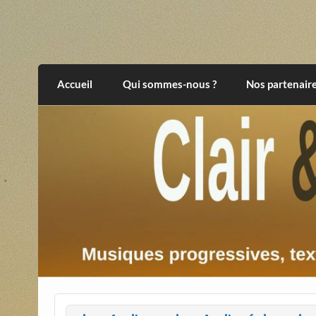
Skip
to
content
Clair et Obscur
musiques progressives, électroniques, expér
Accueil
Qui sommes-nous ?
Nos partenair