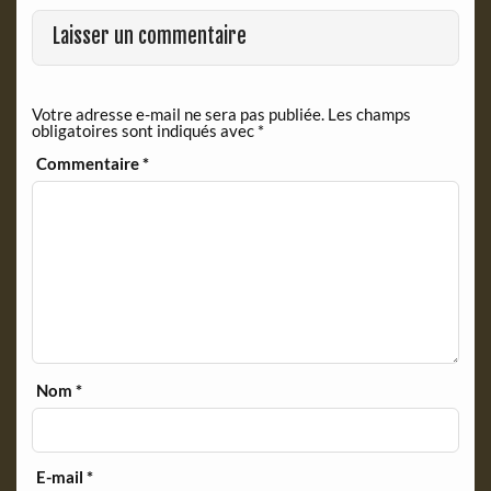
o
F
o
r
Laisser un commentaire
k
i
e
n
Votre adresse e-mail ne sera pas publiée.
Les champs
d
obligatoires sont indiqués avec
*
l
y
Commentaire
*
Nom
*
E-mail
*