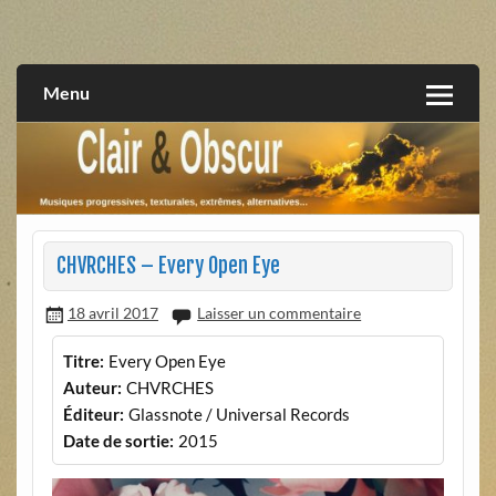
Skip
to
musiques progressives, électroniques, expérimentales,
Clair et Obscur
content
extrêmes, alternatives, texturales
Menu
CHVRCHES – Every Open Eye
18 avril 2017
Laisser un commentaire
Titre:
Every Open Eye
Auteur:
CHVRCHES
Éditeur:
Glassnote / Universal Records
Date de sortie:
2015