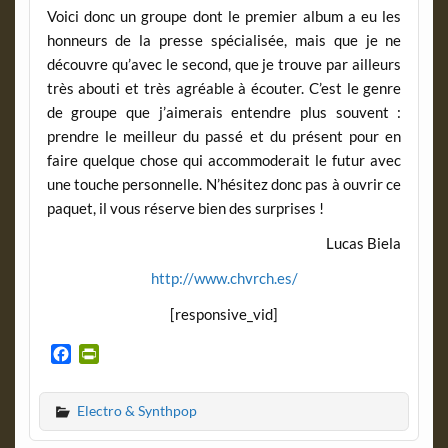
Voici donc un groupe dont le premier album a eu les
honneurs de la presse spécialisée, mais que je ne
découvre qu’avec le second, que je trouve par ailleurs
très abouti et très agréable à écouter. C’est le genre
de groupe que j’aimerais entendre plus souvent :
prendre le meilleur du passé et du présent pour en
faire quelque chose qui accommoderait le futur avec
une touche personnelle. N’hésitez donc pas à ouvrir ce
paquet, il vous réserve bien des surprises !
Lucas Biela
http://www.chvrch.es/
[responsive_vid]
F
P
a
r
c
i
Electro & Synthpop
e
n
b
t