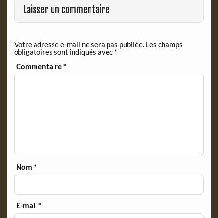
o
r
Laisser un commentaire
k
i
e
n
Votre adresse e-mail ne sera pas publiée.
Les champs
d
obligatoires sont indiqués avec
*
l
y
Commentaire
*
Nom
*
E-mail
*