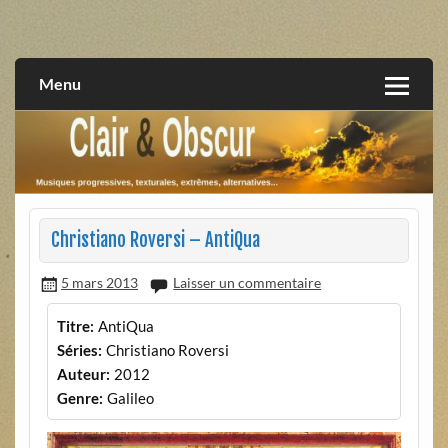
Skip
to
musiques progressives, électroniques, expérimentales,
Clair et Obscur
content
extrêmes, alternatives, texturales
Menu
Christiano Roversi – AntiQua
5 mars 2013
Laisser un commentaire
Titre:
AntiQua
Séries:
Christiano Roversi
Auteur:
2012
Genre:
Galileo