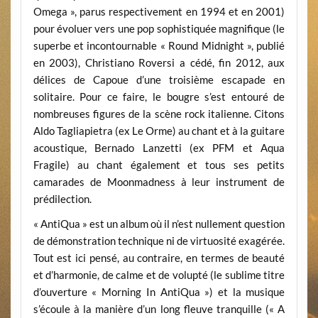
Omega », parus respectivement en 1994 et en 2001)
pour évoluer vers une pop sophistiquée magnifique (le
superbe et incontournable « Round Midnight », publié
en 2003), Christiano Roversi a cédé, fin 2012, aux
délices de Capoue d’une troisième escapade en
solitaire. Pour ce faire, le bougre s’est entouré de
nombreuses figures de la scène rock italienne. Citons
Aldo Tagliapietra (ex Le Orme) au chant et à la guitare
acoustique, Bernado Lanzetti (ex PFM et Aqua
Fragile) au chant également et tous ses petits
camarades de Moonmadness à leur instrument de
prédilection.
« AntiQua » est un album où il n’est nullement question
de démonstration technique ni de virtuosité exagérée.
Tout est ici pensé, au contraire, en termes de beauté
et d’harmonie, de calme et de volupté (le sublime titre
d’ouverture « Morning In AntiQua ») et la musique
s’écoule à la manière d’un long fleuve tranquille (« A