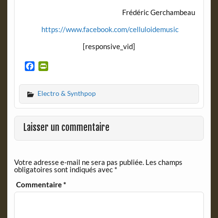
Frédéric Gerchambeau
https://www.facebook.com/celluloidemusic
[responsive_vid]
F
P
a
r
c
i
Electro & Synthpop
e
n
b
t
o
F
o
r
Laisser un commentaire
k
i
e
n
Votre adresse e-mail ne sera pas publiée.
Les champs
d
obligatoires sont indiqués avec
*
l
y
Commentaire
*