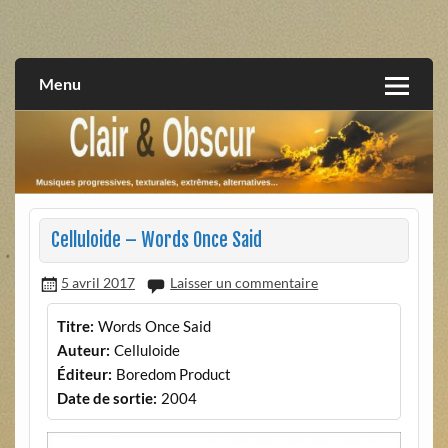
Skip
to
musiques progressives, électroniques, expérimentales,
Clair et Obscur
content
extrêmes, alternatives, texturales
Menu
Celluloide – Words Once Said
5 avril 2017
Laisser un commentaire
Titre:
Words Once Said
Auteur:
Celluloide
Éditeur:
Boredom Product
Date de sortie:
2004