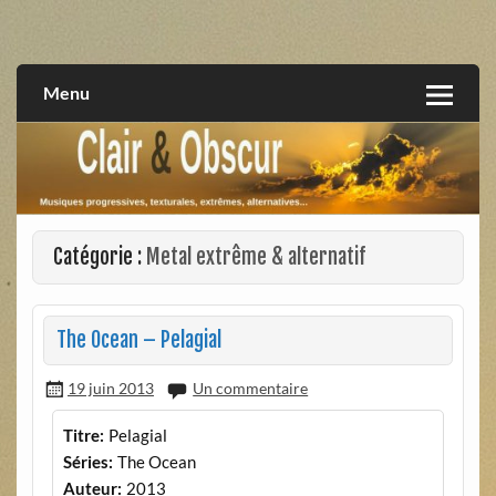
Skip
to
musiques progressives, électroniques, expérimentales,
Clair et Obscur
content
extrêmes, alternatives, texturales
Menu
Catégorie :
Metal extrême & alternatif
The Ocean – Pelagial
19 juin 2013
Un commentaire
Titre:
Pelagial
Séries:
The Ocean
Auteur:
2013