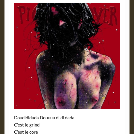
Doudididada Douuuu di di dada
C’est le grind
C’est le core