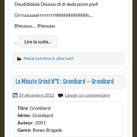
Doudididada Douuuu di di dada poum pouf
Grrruuuuaarrrrrrrrrhhhhhhhhhhhhhh….
Bheuuuu…. Rheuuuu
…
Lire la suite...
Metal extrême & alternatif
La Minute Grind N°5 : Gronibard – Gronibard
29 décembre 2012
Laisser un commentaire
Titre:
Gronibard
Séries:
Gronibard
Auteur:
2001
Genre:
Bones Brigade