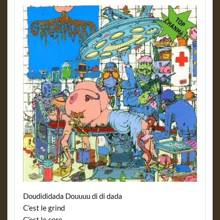
Doudididada Douuuu di di dada
C’est le grind
C’est le core