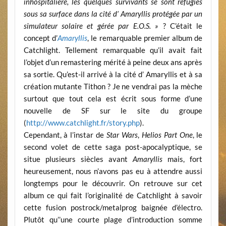
inhospitalière, les quelques survivants se sont réfugiés
sous sa surface dans la cité d’ Amaryllis protégée par un
simulateur solaire et gérée par E.O.S. »
? C’était le
concept d’
Amaryllis
, le remarquable premier album de
Catchlight. Tellement remarquable qu’il avait fait
l’objet d’un remastering mérité à peine deux ans après
sa sortie. Qu’est-il arrivé à la cité d’ Amaryllis et à sa
création mutante Tithon ? Je ne vendrai pas la mèche
surtout que tout cela est écrit sous forme d’une
nouvelle de SF sur le site du groupe
(
http://www.catchlight.fr/story.php
).
Cependant, à l’instar de
Star Wars
,
Helios Part One
, le
second volet de cette saga post-apocalyptique, se
situe plusieurs siècles avant
Amaryllis
mais, fort
heureusement, nous n’avons pas eu à attendre aussi
longtemps pour le découvrir. On retrouve sur cet
album ce qui fait l’originalité de Catchlight à savoir
cette fusion postrock/metalprog baignée d’électro.
Plutôt qu’’une courte plage d’introduction somme