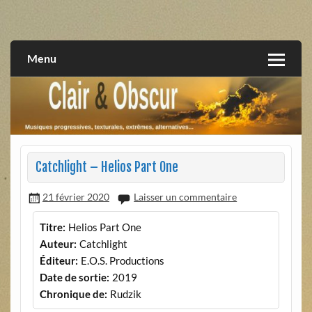
Skip
to
musiques progressives, électroniques, expérimentales,
Clair et Obscur
content
extrêmes, alternatives, texturales
Menu
Catchlight – Helios Part One
21 février 2020
Laisser un commentaire
Titre:
Helios Part One
Auteur:
Catchlight
Éditeur:
E.O.S. Productions
Date de sortie:
2019
Chronique de:
Rudzik