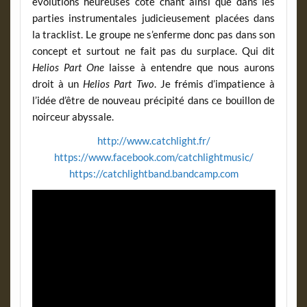
évolutions heureuses côté chant ainsi que dans les
parties instrumentales judicieusement placées dans
la tracklist. Le groupe ne s’enferme donc pas dans son
concept et surtout ne fait pas du surplace. Qui dit
Helios Part One
laisse à entendre que nous aurons
droit à un
Helios Part Two
. Je frémis d’impatience à
l’idée d’être de nouveau précipité dans ce bouillon de
noirceur abyssale.
http://www.catchlight.fr/
https://www.facebook.com/catchlightmusic/
https://catchlightband.bandcamp.com