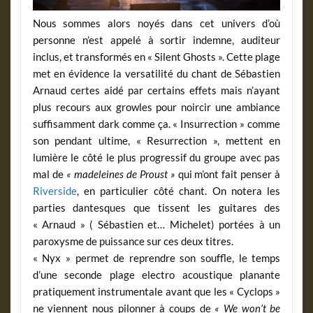
Nous sommes alors noyés dans cet univers d’où
personne n’est appelé à sortir indemne, auditeur
inclus, et transformés en « Silent Ghosts ». Cette plage
met en évidence la versatilité du chant de Sébastien
Arnaud certes aidé par certains effets mais n’ayant
plus recours aux growles pour noircir une ambiance
suffisamment dark comme ça. « Insurrection » comme
son pendant ultime, « Resurrection », mettent en
lumière le côté le plus progressif du groupe avec pas
mal de
« madeleines de Proust »
qui m’ont fait penser à
Riverside
, en particulier côté chant. On notera les
parties dantesques que tissent les guitares des
« Arnaud » ( Sébastien et… Michelet) portées à un
paroxysme de puissance sur ces deux titres.
« Nyx » permet de reprendre son souffle, le temps
d’une seconde plage electro acoustique planante
pratiquement instrumentale avant que les « Cyclops »
ne viennent nous pilonner à coups de
« We won’t be