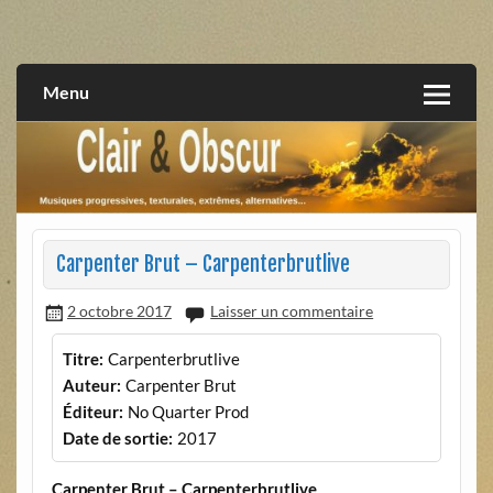
Skip
to
musiques progressives, électroniques, expérimentales,
Clair et Obscur
content
extrêmes, alternatives, texturales
Menu
Carpenter Brut – Carpenterbrutlive
2 octobre 2017
Laisser un commentaire
Titre:
Carpenterbrutlive
Auteur:
Carpenter Brut
Éditeur:
No Quarter Prod
Date de sortie:
2017
Carpenter Brut – Carpenterbrutlive