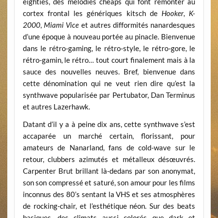
eighties, des mélodies cheaps qui font remonter au
cortex frontal les génériques kitsch de
Hooker
,
K-
2000
,
Miami Vice
et autres difformités nanardesques
d’une époque à nouveau portée au pinacle. Bienvenue
dans le rétro-gaming, le rétro-style, le rétro-gore, le
rétro-gamin, le rétro… tout court finalement mais à la
sauce des nouvelles neuves. Bref, bienvenue dans
cette dénomination qui ne veut rien dire qu’est la
synthwave popularisée par Pertubator, Dan Terminus
et autres Lazerhawk.
Datant d’il y a à peine dix ans, cette synthwave s’est
accaparée un marché certain, florissant, pour
amateurs de Nanarland, fans de cold-wave sur le
retour, clubbers azimutés et métalleux désœuvrés.
Carpenter Brut brillant là-dedans par son anonymat,
son son compressé et saturé, son amour pour les films
inconnus des 80’s sentant la VHS et ses atmosphères
de rocking-chair, et l’esthétique néon. Sur des beats
basiques, des climats aussi colorés que dark et