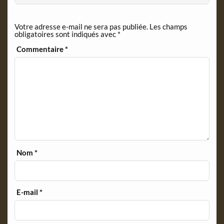
e
n
Votre adresse e-mail ne sera pas publiée.
Les champs
d
obligatoires sont indiqués avec
*
l
y
Commentaire
*
Nom
*
E-mail
*