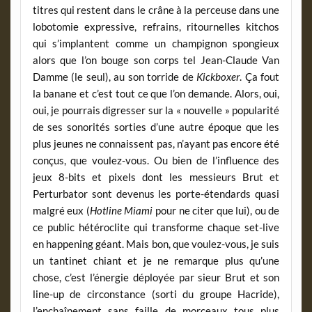
titres qui restent dans le crâne à la perceuse dans une
lobotomie expressive, refrains, ritournelles kitchos
qui s’implantent comme un champignon spongieux
alors que l’on bouge son corps tel Jean-Claude Van
Damme (le seul), au son torride de
Kickboxer
. Ça fout
la banane et c’est tout ce que l’on demande. Alors, oui,
oui, je pourrais digresser sur la « nouvelle » popularité
de ses sonorités sorties d’une autre époque que les
plus jeunes ne connaissent pas, n’ayant pas encore été
conçus, que voulez-vous. Ou bien de l’influence des
jeux 8-bits et pixels dont les messieurs Brut et
Perturbator sont devenus les porte-étendards quasi
malgré eux (
Hotline Miami
pour ne citer que lui), ou de
ce public hétéroclite qui transforme chaque set-live
en happening géant. Mais bon, que voulez-vous, je suis
un tantinet chiant et je ne remarque plus qu’une
chose, c’est l’énergie déployée par sieur Brut et son
line-up de circonstance (sorti du groupe Hacride),
l’enchaînement sans faille de morceaux tous plus