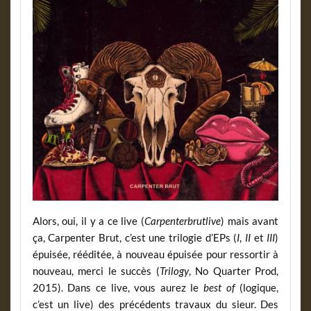
Alors, oui, il y a ce live (
Carpenterbrutlive
) mais avant
ça, Carpenter Brut, c’est une trilogie d’EPs (
I
,
II
et
III
)
épuisée, rééditée, à nouveau épuisée pour ressortir à
nouveau, merci le succès (
Trilogy
, No Quarter Prod,
2015). Dans ce live, vous aurez le
best of
(logique,
c’est un live) des précédents travaux du sieur. Des