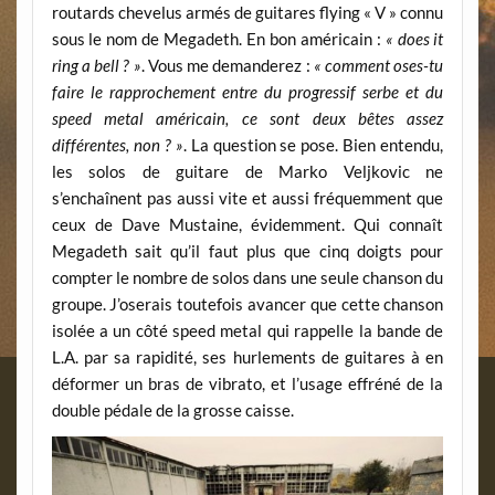
routards chevelus armés de guitares flying « V » connu
sous le nom de Megadeth. En bon américain :
« does it
ring a bell ? »
. Vous me demanderez :
« comment oses-tu
faire le rapprochement entre du progressif serbe et du
speed metal américain, ce sont deux bêtes assez
différentes, non ? »
. La question se pose. Bien entendu,
les solos de guitare de Marko Veljkovic ne
s’enchaînent pas aussi vite et aussi fréquemment que
ceux de Dave Mustaine, évidemment. Qui connaît
Megadeth sait qu’il faut plus que cinq doigts pour
compter le nombre de solos dans une seule chanson du
groupe. J’oserais toutefois avancer que cette chanson
isolée a un côté speed metal qui rappelle la bande de
L.A. par sa rapidité, ses hurlements de guitares à en
déformer un bras de vibrato, et l’usage effréné de la
double pédale de la grosse caisse.