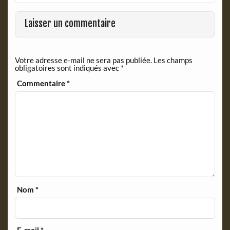
o
r
k
i
Laisser un commentaire
e
n
d
Votre adresse e-mail ne sera pas publiée.
Les champs
l
obligatoires sont indiqués avec
*
y
Commentaire
*
Nom
*