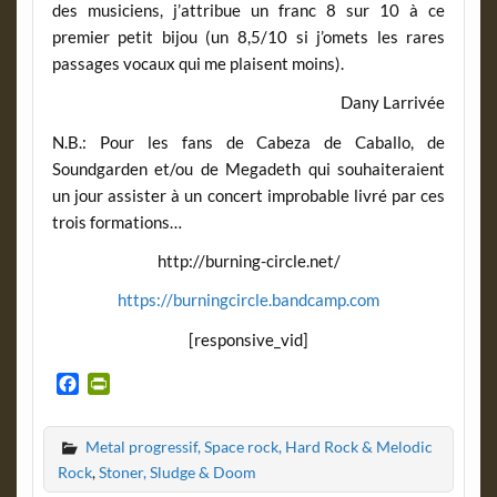
des musiciens, j’attribue un franc 8 sur 10 à ce
premier petit bijou (un 8,5/10 si j’omets les rares
passages vocaux qui me plaisent moins).
Dany Larrivée
N.B.: Pour les fans de Cabeza de Caballo, de
Soundgarden et/ou de Megadeth qui souhaiteraient
un jour assister à un concert improbable livré par ces
trois formations…
http://burning-circle.net/
https://burningcircle.bandcamp.com
[responsive_vid]
F
P
a
r
c
i
Metal progressif, Space rock, Hard Rock & Melodic
e
n
b
t
Rock
,
Stoner, Sludge & Doom
o
F