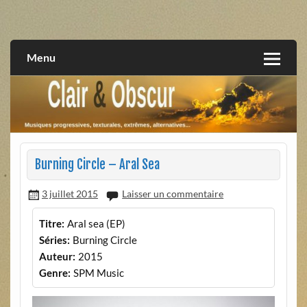
Skip
to
musiques progressives, électroniques, expérimentales,
Clair et Obscur
content
extrêmes, alternatives, texturales
Menu
Burning Circle – Aral Sea
3 juillet 2015
Laisser un commentaire
Titre:
Aral sea (EP)
Séries:
Burning Circle
Auteur:
2015
Genre:
SPM Music