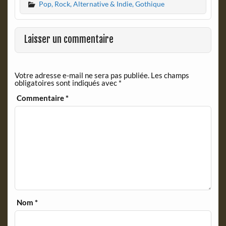
Pop, Rock, Alternative & Indie, Gothique
e
n
b
t
o
F
o
r
Laisser un commentaire
k
i
e
n
Votre adresse e-mail ne sera pas publiée.
Les champs
d
obligatoires sont indiqués avec
*
l
y
Commentaire
*
Nom
*