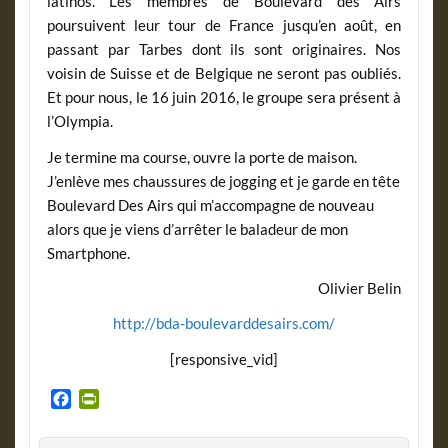
latinos. Les membres de Boulevard des Airs
poursuivent leur tour de France jusqu’en août, en
passant par Tarbes dont ils sont originaires. Nos
voisin de Suisse et de Belgique ne seront pas oubliés.
Et pour nous, le 16 juin 2016, le groupe sera présent à
l’Olympia.
Je termine ma course, ouvre la porte de maison.
J’enlève mes chaussures de jogging et je garde en tête
Boulevard Des Airs qui m’accompagne de nouveau
alors que je viens d’arrêter le baladeur de mon
Smartphone.
Olivier Belin
http://bda-boulevarddesairs.com/
[responsive_vid]
F
P
a
r
c
i