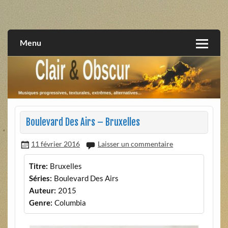
Skip
to
musiques progressives, électroniques, expérimentales,
Clair et Obscur
content
extrêmes, alternatives, texturales
Menu
Boulevard Des Airs – Bruxelles
11 février 2016
Laisser un commentaire
Titre:
Bruxelles
Séries:
Boulevard Des Airs
Auteur:
2015
Genre:
Columbia