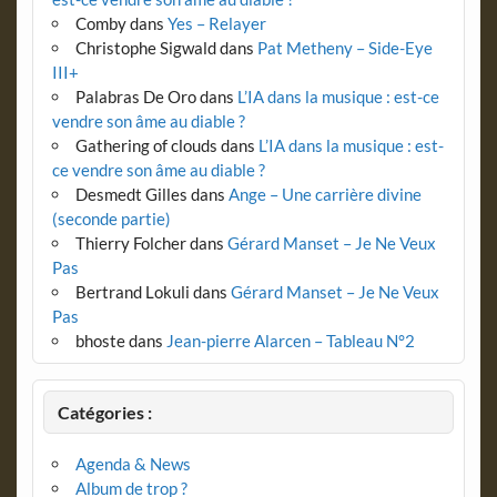
Comby
dans
Yes – Relayer
Christophe Sigwald
dans
Pat Metheny – Side-Eye
III+
Palabras De Oro
dans
L’IA dans la musique : est-ce
vendre son âme au diable ?
Gathering of clouds
dans
L’IA dans la musique : est-
ce vendre son âme au diable ?
Desmedt Gilles
dans
Ange – Une carrière divine
(seconde partie)
Thierry Folcher
dans
Gérard Manset – Je Ne Veux
Pas
Bertrand Lokuli
dans
Gérard Manset – Je Ne Veux
Pas
bhoste
dans
Jean-pierre Alarcen – Tableau N°2
Catégories :
Agenda & News
Album de trop ?