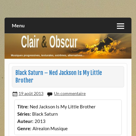
Skip
to
musiques progressives, électroniques, expérimentales,
Clair et Obscur
content
extrêmes, alternatives, texturales
Menu
Black Saturn – Ned Jackson Is My Little
Brother
19 août 2013
Un commentaire
Titre:
Ned Jackson Is My Little Brother
Séries:
Black Saturn
Auteur:
2013
Genre:
Alrealon Musique