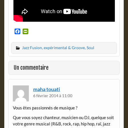
F
P
a
r
c
i
Jazz Fusion, expérimental & Groove, Soul
e
n
b
t
o
F
o
r
Un commentaire
k
i
e
n
d
maha touati
l
6 février 2014 à 11:00
y
Vous êtes passionnés de musique ?
Que vous soyez chanteur, musicien ou DJ, quelque soit
votre genre musical (R&B, rock, rap, hip hop, raï, jazz