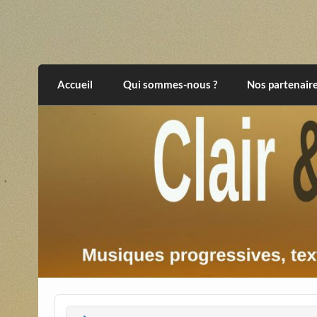
Skip
to
content
Clair et Obscur
musiques progressives, électroniques, expér
Accueil
Qui sommes-nous ?
Nos partenair