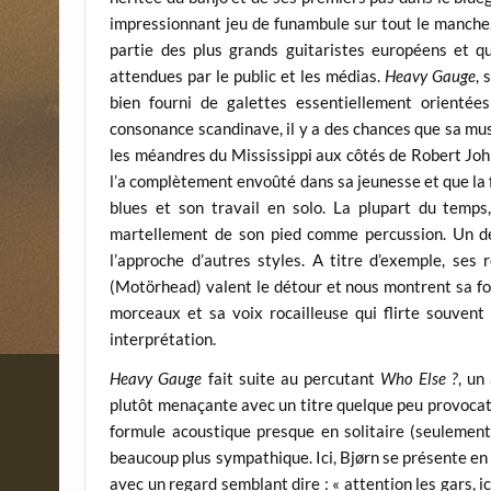
impressionnant jeu de funambule sur tout le manche.
partie des plus grands guitaristes européens et qu
attendues par le public et les médias.
Heavy Gauge
, 
bien fourni de galettes essentiellement orientée
consonance scandinave, il y a des chances que sa mu
les méandres du Mississippi aux côtés de Robert Joh
l’a complètement envoûté dans sa jeunesse et que la f
blues et son travail en solo. La plupart du temps
martellement de son pied comme percussion. Un dé
l’approche d’autres styles. A titre d’exemple, se
(Motörhead) valent le détour et nous montrent sa for
morceaux et sa voix rocailleuse qui flirte souvent
interprétation.
Heavy Gauge
fait suite au percutant
Who Else ?
, un
plutôt menaçante avec un titre quelque peu provocate
formule acoustique presque en solitaire (seulement 
beaucoup plus sympathique. Ici, Bjørn se présente en
avec un regard semblant dire : « attention les gars, ic