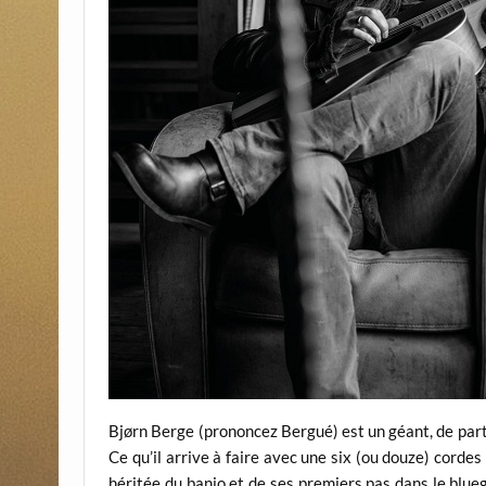
Bjørn Berge (prononcez Bergué) est un géant, de part s
Ce qu’il arrive à faire avec une six (ou douze) corde
héritée du banjo et de ses premiers pas dans le blueg