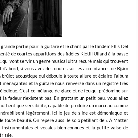
 grande partie pour la guitare et le chant par le tandem Ellis Del
nté de courtes apparitions des fidèles Kjetill Ulland à la basse
c, qui vont servir un genre musical ultra récuré mais qui trouvent
t d’abord, si vous avez des doutes sur les accointances de Bjørn
n brûlot acoustique qui déboule à toute allure et éclaire l’album
nt menaçantes et la guitare nous renverse dans un registre très
mélodique. C’est ce mélange de glace et de feu qui prédomine sur
 la fadeur n’existent pas. En grattant un petit peu, vous allez
 authentique sensibilité, capable de produire un morceau comme
nérabilisent légèrement. Ici le jeu de slide est démoniaque et
toute beauté. On repère aussi le solo pétillant de « A Matter
 instrumentales et vocales bien connues et la petite valse de
trisée.