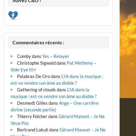
Suivez C&O !
Commentaires récents :
Comby
dans
Yes – Relayer
Christophe Sigwald
dans
Pat Metheny –
Side-Eye III+
Palabras De Oro
dans
L’IA dans la musique :
est-ce vendre son âme au diable ?
Gathering of clouds
dans
L’IA dans la
musique : est-ce vendre son âme au diable ?
Desmedt Gilles
dans
Ange – Une carrière
divine (seconde partie)
Thierry Folcher
dans
Gérard Manset – Je Ne
Veux Pas
Bertrand Lokuli
dans
Gérard Manset – Je Ne