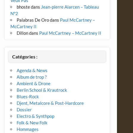
Veux Pas
bhoste
dans
Jean-pierre Alarcen – Tableau
N°2
Palabras De Oro
dans
Paul McCartney –
McCartney II
Dillon
dans
Paul McCartney – McCartney II
Catégories :
Agenda & News
Album de trop ?
Ambient & Drone
Berlin School & Krautrock
Blues-Rock
Djent, Metalcore & Post-Hardcore
Dossier
Electro & Synthpop
Folk & New Folk
Hommages