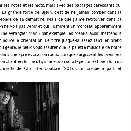
ans les notes et les mots, mais avec des passages caressants qui
! La grande force de Bjørn, c’est de ne jamais tomber dans la
en-fondé de sa démarche. Mais ce que j’aime retrouver dans sa
on ne voit pas venir et qui illuminent un morceau apparemment
« The Wrangler Man » par exemple, les breaks, aussi inattendus
r nouvelle orientation. Le titre jusque-là assez familier prend
 du genre, je peux vous assurer que la palette musicale de notre
dans une âpre évocation roots. Lorsque surgissent les premiers
on chant en forme d’hymne et son solo léger, on est bien loin du
afayette
de CharlElie Couture (2016), un disque à part et