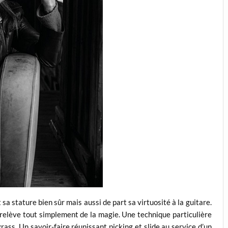
a stature bien sûr mais aussi de part sa virtuosité à la guitare.
s relève tout simplement de la magie. Une technique particulière
rass. Un savoir-faire réunissant picking et slide au service d’un