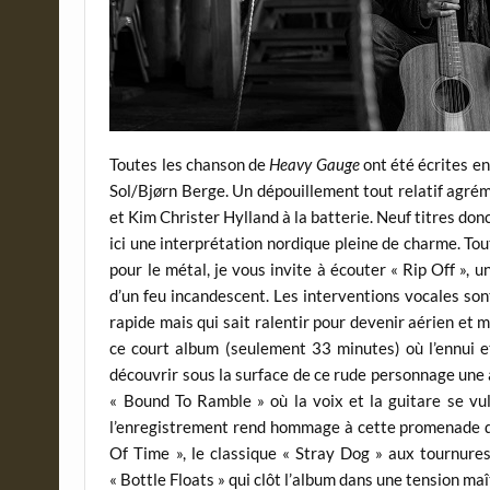
Toutes les chanson de
Heavy Gauge
ont été écrites en
Sol/Bjørn Berge. Un dépouillement tout relatif agréme
et Kim Christer Hylland à la batterie. Neuf titres don
ici une interprétation nordique pleine de charme. Tou
pour le métal, je vous invite à écouter « Rip Off », u
d’un feu incandescent. Les interventions vocales so
rapide mais qui sait ralentir pour devenir aérien et 
ce court album (seulement 33 minutes) où l’ennui et
découvrir sous la surface de ce rude personnage une
« Bound To Ramble » où la voix et la guitare se vul
l’enregistrement rend hommage à cette promenade de 
Of Time », le classique « Stray Dog » aux tournures
« Bottle Floats » qui clôt l’album dans une tension maî