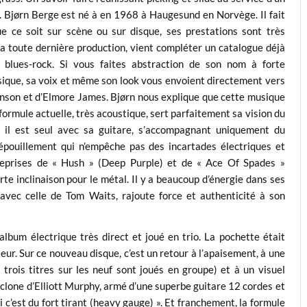
 Bjørn Berge est né à en 1968 à Haugesund en Norvège. Il fait
e ce soit sur scène ou sur disque, ses prestations sont très
sa toute dernière production, vient compléter un catalogue déjà
s blues-rock. Si vous faites abstraction de son nom à forte
sique, sa voix et même son look vous envoient directement vers
nson et d’Elmore James. Bjørn nous explique que cette musique
ormule actuelle, très acoustique, sert parfaitement sa vision du
, il est seul avec sa guitare, s’accompagnant uniquement du
pouillement qui n’empêche pas des incartades électriques et
s reprises de « Hush » (Deep Purple) et de « Ace Of Spades »
te inclinaison pour le métal. Il y a beaucoup d’énergie dans ses
 avec celle de Tom Waits, rajoute force et authenticité à son
 album électrique très direct et joué en trio. La pochette était
ur. Sur ce nouveau disque, c’est un retour à l’apaisement, à une
trois titres sur les neuf sont joués en groupe) et à un visuel
 clone d’Elliott Murphy, armé d’une superbe guitare 12 cordes et
i c’est du fort tirant (heavy gauge) ». Et franchement, la formule