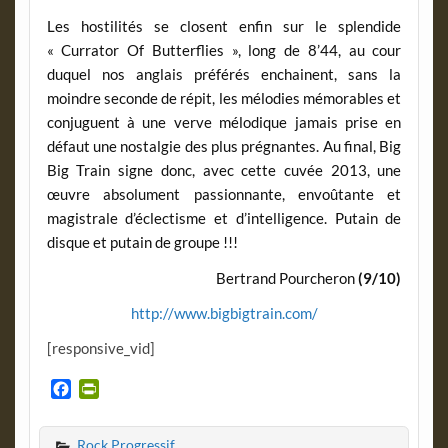
Les hostilités se closent enfin sur le splendide
« Currator Of Butterflies », long de 8’44, au cour
duquel nos anglais préférés enchainent, sans la
moindre seconde de répit, les mélodies mémorables et
conjuguent à une verve mélodique jamais prise en
défaut une nostalgie des plus prégnantes. Au final, Big
Big Train signe donc, avec cette cuvée 2013, une
œuvre absolument passionnante, envoûtante et
magistrale d’éclectisme et d’intelligence. Putain de
disque et putain de groupe !!!
Bertrand Pourcheron
(9/10)
http://www.bigbigtrain.com/
[responsive_vid]
F
P
a
r
c
i
Rock Progressif