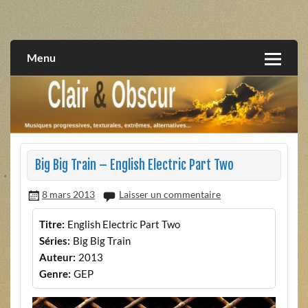
Skip
to
musiques progressives, électroniques, expérimentales,
Clair et Obscur
content
extrêmes, alternatives, texturales
Menu
Big Big Train – English Electric Part Two
8 mars 2013
Laisser un commentaire
Titre:
English Electric Part Two
Séries:
Big Big Train
Auteur:
2013
Genre:
GEP