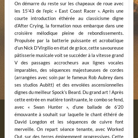
On démarre du reste sur les chapeaux de roue avec
les 15’43 de l’epic « East Coast Racer ». Après une
courte introduction éthérée au classicisme digne
d’After Crying, la formation nous embarque dans une
croisière mélodique pleine de rebondissements.
Propulsée par la batterie puissante et acrobatique
d’un Nick D’Virgilio en état de grâce, cette savoureuse
pâtisserie musicale voit se succéder à la vitesse grand
V des passages accrocheurs aux lignes vocales
imparables, des séquences majestueuses de cordes
(arrangées avec soin par le fameux Rob Aubrey dans
ses studios Aubitt) et des envolées ascensionnelles
dignes du meilleur Spock’s Beard. Du grand art ! Après
cette entrée en matière tonitruante, le combo se fend,
avec « Swan Hunter », d’une ballade de 6’20
émouvante à souhait sur laquelle le chant éthéré de
David Longdon et les séquences de cuivre font
merveille. On repart séance tenante, avec Worked
Out, sur des terres éminemment progressives. Cette