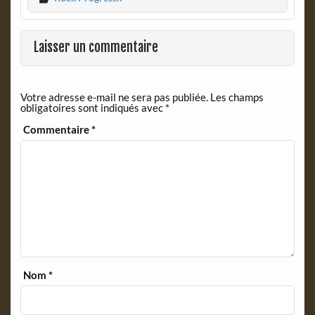
e
n
b
t
o
F
o
r
Laisser un commentaire
k
i
e
n
Votre adresse e-mail ne sera pas publiée.
Les champs
d
obligatoires sont indiqués avec
*
l
y
Commentaire
*
Nom
*