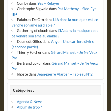
Comby
dans
Yes – Relayer
Christophe Sigwald
dans
Pat Metheny – Side-Eye
III+
Palabras De Oro
dans
L’IA dans la musique : est-ce
vendre son âme au diable ?
Gathering of clouds
dans
L’IA dans la musique : est-
ce vendre son âme au diable ?
Desmedt Gilles
dans
Ange – Une carrière divine
(seconde partie)
Thierry Folcher
dans
Gérard Manset – Je Ne Veux
Pas
Bertrand Lokuli
dans
Gérard Manset – Je Ne Veux
Pas
bhoste
dans
Jean-pierre Alarcen – Tableau N°2
Catégories :
Agenda & News
Album de trop ?