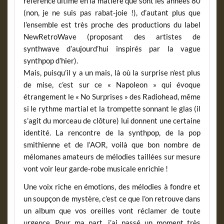
référence ultime en la matière que sont les années 80
(non, je ne suis pas rabat-joie !), d’autant plus que
l’ensemble est très proche des productions du label
NewRetroWave (proposant des artistes de
synthwave d’aujourd’hui inspirés par la vague
synthpop d’hier).
Mais, puisqu’il y a un mais, là où la surprise n’est plus
de mise, c’est sur ce « Napoleon » qui évoque
étrangement le « No Surprises » des Radiohead, même
si le rythme martial et la trompette sonnant le glas (il
s’agit du morceau de clôture) lui donnent une certaine
identité. La rencontre de la synthpop, de la pop
smithienne et de l‘AOR, voilà que bon nombre de
mélomanes amateurs de mélodies taillées sur mesure
vont voir leur garde-robe musicale enrichie !
Une voix riche en émotions, des mélodies à fondre et
un soupçon de mystère, c’est ce que l’on retrouve dans
un album que vos oreilles vont réclamer de toute
urgence. Pour ma part, j’ai passé un moment très