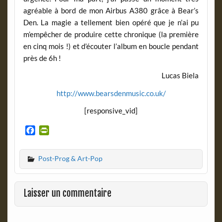
agréable à bord de mon Airbus A380 grâce à Bear’s
Den. La magie a tellement bien opéré que je n’ai pu
m’empêcher de produire cette chronique (la première
en cinq mois !) et d’écouter l’album en boucle pendant
près de 6h !
Lucas Biela
http://www.bearsdenmusic.co.uk/
[responsive_vid]
F
P
a
r
c
i
Post-Prog & Art-Pop
e
n
b
t
o
F
o
r
Laisser un commentaire
k
i
e
n