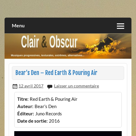
Skip
to
musiques progressives, électroniques, expérimentales,
Clair et Obscur
content
extrêmes, alternatives, texturales
Menu
Bear’s Den – Red Earth & Pouring Air
12 avril 2017
Laisser un commentaire
Titre:
Red Earth & Pouring Air
Auteur:
Bear’s Den
Éditeur:
Juno Records
Date de sortie:
2016