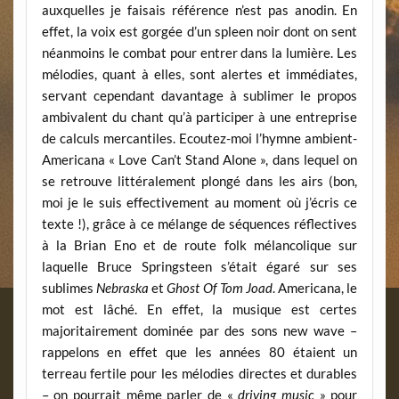
auxquelles je faisais référence n’est pas anodin. En
effet, la voix est gorgée d’un spleen noir dont on sent
néanmoins le combat pour entrer dans la lumière. Les
mélodies, quant à elles, sont alertes et immédiates,
servant cependant davantage à sublimer le propos
ambivalent du chant qu’à participer à une entreprise
de calculs mercantiles. Ecoutez-moi l’hymne ambient-
Americana « Love Can’t Stand Alone », dans lequel on
se retrouve littéralement plongé dans les airs (bon,
moi je le suis effectivement au moment où j’écris ce
texte !), grâce à ce mélange de séquences réflectives
à la Brian Eno et de route folk mélancolique sur
laquelle Bruce Springsteen s’était égaré sur ses
sublimes
Nebraska
et
Ghost Of Tom Joad
. Americana, le
mot est lâché. En effet, la musique est certes
majoritairement dominée par des sons new wave –
rappelons en effet que les années 80 étaient un
terreau fertile pour les mélodies directes et durables
– on pourrait même parler de «
driving music
» pour