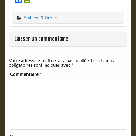
F
P
a
r
c
i
Ambient & Drone
e
n
b
t
o
F
o
r
Laisser un commentaire
k
i
e
n
Votre adresse e-mail ne sera pas publiée.
Les champs
d
obligatoires sont indiqués avec
*
l
y
Commentaire
*