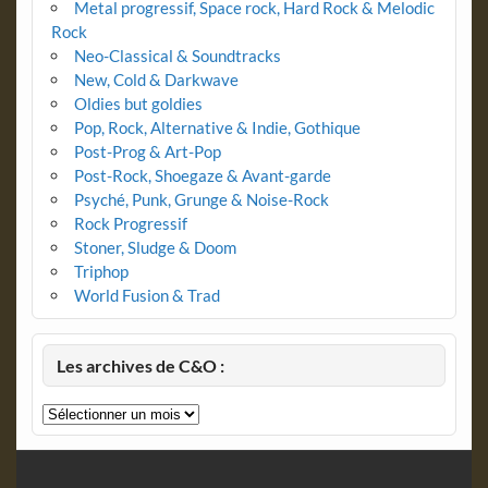
Metal progressif, Space rock, Hard Rock & Melodic
Rock
Neo-Classical & Soundtracks
New, Cold & Darkwave
Oldies but goldies
Pop, Rock, Alternative & Indie, Gothique
Post-Prog & Art-Pop
Post-Rock, Shoegaze & Avant-garde
Psyché, Punk, Grunge & Noise-Rock
Rock Progressif
Stoner, Sludge & Doom
Triphop
World Fusion & Trad
Les archives de C&O :
Les
archives
de
C&O
: