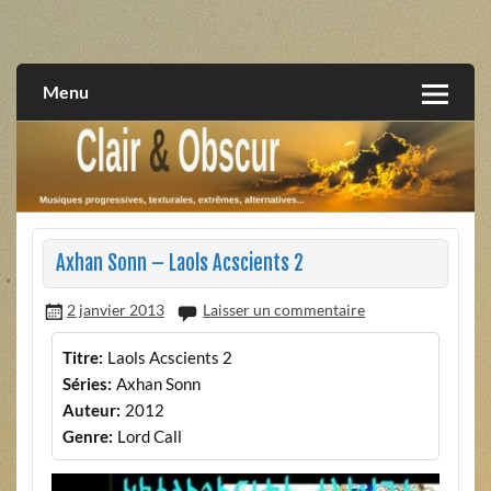
Skip
to
musiques progressives, électroniques, expérimentales,
Clair et Obscur
content
extrêmes, alternatives, texturales
Menu
Axhan Sonn – Laols Acscients 2
2 janvier 2013
Laisser un commentaire
Titre:
Laols Acscients 2
Séries:
Axhan Sonn
Auteur:
2012
Genre:
Lord Call